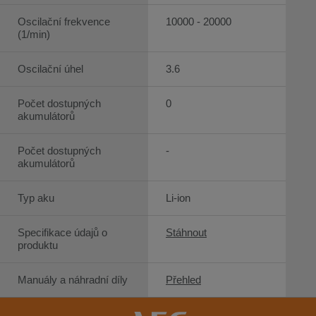
Oscilační frekvence
10000 - 20000
(1/min)
Oscilační úhel
3.6
Počet dostupných
0
akumulátorů
Počet dostupných
-
akumulátorů
Typ aku
Li-ion
Specifikace údajů o
Stáhnout
produktu
Manuály a náhradní díly
Přehled