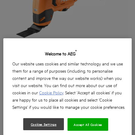
®
Welcome to AEG
Our website uses cookies and similar technology and we use
them for a range of purposes (including, to personalise
content and improve the way our website works) when you
visit our website. You can find out more about our use of
cookies in our
Cookie Policy
. Select 'Accept all cookies' if you
are happy for us to place all cookies and select 'Cookie
Výkonné multifunkční nářadí s úhlem oscilace 3,6° a
Settings' if you would like to manage your cookie preferences.
maximální oscilační frekvencí 20 000 za minutu na
rychlé a efektivní řezy při různých aplikacích.
Cookies Settings
Accept All Cookies
Ideální na mnoho náročných aplikací. Zaručí snadné
řezání a zanořování do tvrdého dřeva a dřeva s