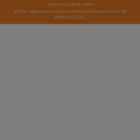
Nastavení souborů cookie
AEG je registrovaná ochranná známka používaná pod licencí AB
Electrolux (2020).