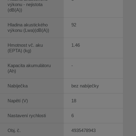
výkonu - nejistota
(dB(A))
Hladina akustického
92
výkonu (Lwa)(dB(A))
Hmotnost vč. aku
1.46
(EPTA) (kg)
Kapacita akumulátoru
-
(Ah)
Nabíječka
bez nabíječky
Napětí (V)
18
Nastavení rychlosti
6
Obj. č.
4935478943