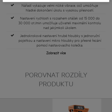
Nářadí vykazuje velmi nízké vibrace, což umožňuje
hladké dokončení úkolu s vysokou přesností.
Nastavení rychlosti s rozsahem otáček od 15 000 do
30 000 ot./min umožňuje uživateli maximální kontrolu
nad jakýmkoli úkolem.
Jednokrokové nastavení hrubé hloubky s jednoruční
pojistkou a nastavení mikro hloubky pro přesné řezání
pomocí nastavovacího kolečka.
Zobrazit více
POROVNAT ROZDÍLY
PRODUKTU