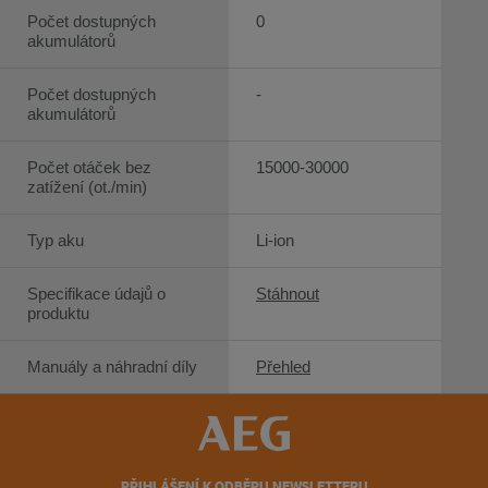
Počet dostupných
0
akumulátorů
Počet dostupných
-
akumulátorů
Počet otáček bez
15000-30000
zatížení (ot./min)
Typ aku
Li-ion
Specifikace údajů o
Stáhnout
produktu
Manuály a náhradní díly
Přehled
PŘIHLÁŠENÍ K ODBĚRU NEWSLETTERU