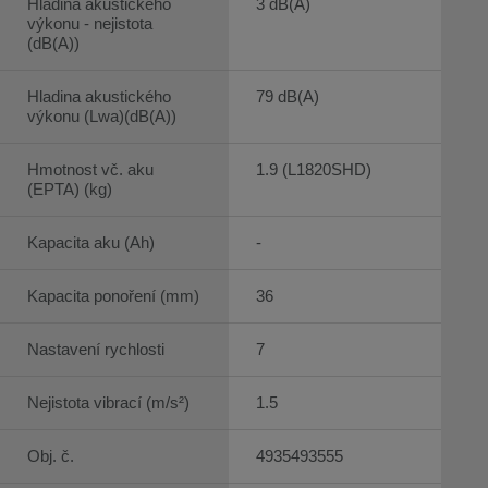
Hladina akustického
3 dB(A)
výkonu - nejistota
(dB(A))
Hladina akustického
79 dB(A)
výkonu (Lwa)(dB(A))
Hmotnost vč. aku
1.9 (L1820SHD)
(EPTA) (kg)
Kapacita aku (Ah)
-
Kapacita ponoření (mm)
36
Nastavení rychlosti
7
Nejistota vibrací (m/s²)
1.5
Obj. č.
4935493555