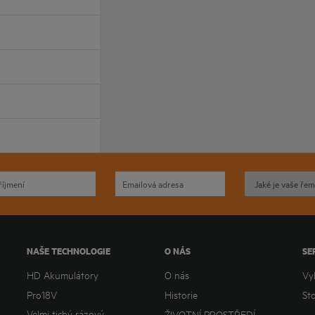
NAŠE TECHNOLOGIE
O NÁS
SE
HD Akumulátory
O nás
Vy
Pro18V
Historie
St
Velmi tichý rázový
ŽIVOTNÍ PROSTŘEDÍ