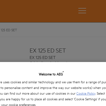
 125 ED SET
EX 125 ED SET
EX 125 ED SET
Odchylky výrobku: x1
®
Welcome to AEG
e uses cookies and similar technology and we use them for a range of pu
, to personalise content and improve the way our website works) when you
ou can find out more about our use of cookies in our
Cookie Policy
. Select
 you are happy for us to place all cookies and select 'Cookie Settings' if yo
your cookie preferences.