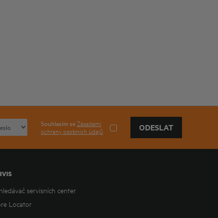
Souhlasím se
Zásadami
ODESLAT
ochrany osobních údajů
RVIS
hledávač servisních center
ore Locator