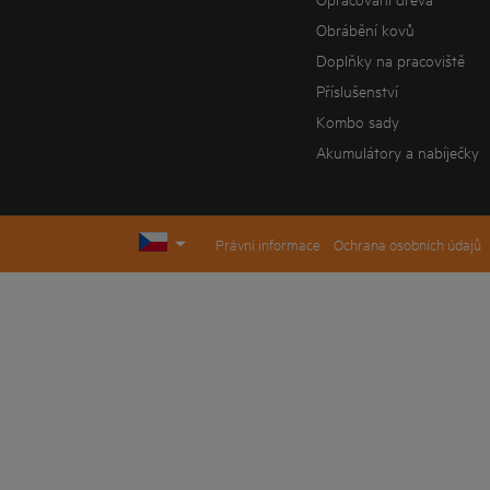
Obrábění kovů
Doplňky na pracoviště
Příslušenství
Kombo sady
Akumulátory a nabíječky
Právní informace
Ochrana osobních údajů