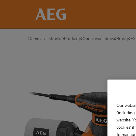
Domovská stránka
Produkty
Opracování dřeva
Brusky
EX
Our websit
(including
website. Y
cookies' if
to manage 