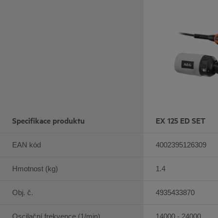
Specifikace produktu
EX 125 ED SET
EAN kód
4002395126309
Hmotnost (kg)
1.4
Obj. č.
4935433870
Oscilační frekvence (1/min)
14000 - 24000