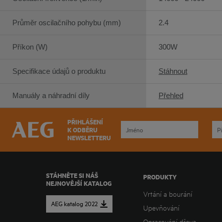
Průměr oscilačního pohybu (mm)
2.4
Příkon (W)
300W
Specifikace údajů o produktu
Stáhnout
Manuály a náhradní díly
Přehled
PŘIHLÁŠENÍ
K ODBĚRU
NEWSLETTERU
STÁHNĚTE SI NÁŠ
PRODUKTY
NEJNOVĚJŠÍ KATALOG
Vrtání a bourání
AEG katalog 2022
Upevňování
Opracování dřeva