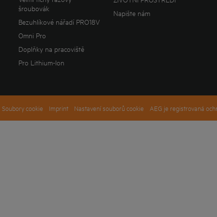
šroubovák
Napište nám
Bezuhlíkové nářadí PRO18V
Omni Pro
Doplňky na pracoviště
Pro Lithium-Ion
Soubory cookie
Imprint
Nastavení souborů cookie
AEG je registrovaná och