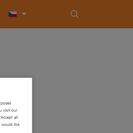
rposes
 visit our
 'Accept all
u would like