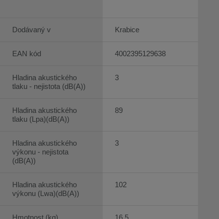
Dodávaný v
Krabice
EAN kód
4002395129638
Hladina akustického
3
tlaku - nejistota (dB(A))
Hladina akustického
89
tlaku (Lpa)(dB(A))
Hladina akustického
3
výkonu - nejistota
(dB(A))
Hladina akustického
102
výkonu (Lwa)(dB(A))
Hmotnost (kg)
16,5