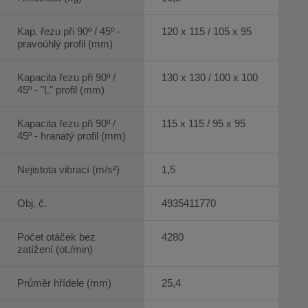
Kap. řezu při 90º / 45º -
120 x 115 / 105 x 95
pravoúhlý profil (mm)
Kapacita řezu při 90º /
130 x 130 / 100 x 100
45º - "L" profil (mm)
Kapacita řezu při 90º /
115 x 115 / 95 x 95
45º - hranatý profil (mm)
Nejistota vibrací (m/s²)
1,5
Obj. č.
4935411770
Počet otáček bez
4280
zatížení (ot./min)
Průměr hřídele (mm)
25,4