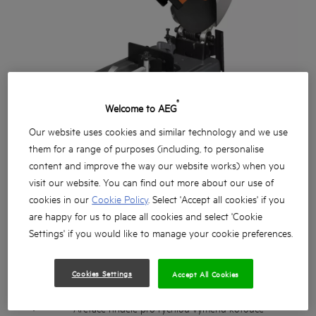
®
Welcome to AEG
Our website uses cookies and similar technology and we use
them for a range of purposes (including, to personalise
content and improve the way our website works) when you
visit our website. You can find out more about our use of
cookies in our
Cookie Policy
. Select 'Accept all cookies' if you
are happy for us to place all cookies and select 'Cookie
Settings' if you would like to manage your cookie preferences.
Výkonný 2300W motor
-45°/0°/45° rozmezí nastavení pokosu pomocí
Cookies Settings
Accept All Cookies
rychloaretace
Aretace hřídele pro rychlou výměnu kotouče