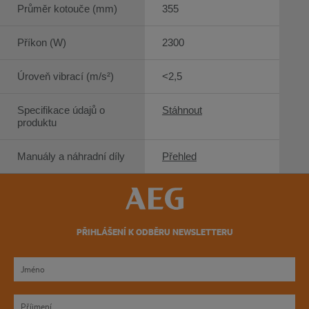
Průměr kotouče (mm)
355
Příkon (W)
2300
Úroveň vibrací (m/s²)
<2,5
Specifikace údajů o
Stáhnout
produktu
Manuály a náhradní díly
Přehled
PŘIHLÁŠENÍ K ODBĚRU NEWSLETTERU