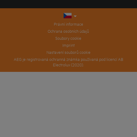
Právní informace
Ochrana osobních údajů
Soubory cookie
Imprint
Nastavení souborů cookie
AEG je registrovaná ochranná známka používaná pod licencí AB
Electrolux (2020).