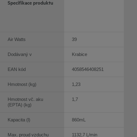
Specifikace produktu
Air Watts
39
Dodávaný v
Krabice
EAN kód
4058546408251
Hmotnost (kg)
1,23
Hmotnost vč. aku
1,7
(EPTA) (kg)
Kapacita (l)
860mL
Max. proud vzduchu
1132,7 L/min