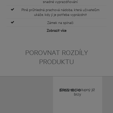
snadné vyprazdňování
Plně průhledná prachová nádoba, která uživatelům
ukáže, kdy jí je potřeba vyprázdnit
Zámek na spínači
Zobrazit více
POROVNAT ROZDÍLY
PRODUKTU
BHSS 18C-0
Obrázek dostupný již
brzy