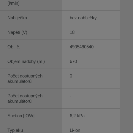
(l/min)
Nabíječka
bez nabíječky
Napětí (V)
18
Obj. č.
4935480540
Objem nádoby (ml)
670
Počet dostupných
0
akumulátorů
Počet dostupných
-
akumulátorů
Suction [IOW]
6,2 kPa
Typ aku
Li-ion