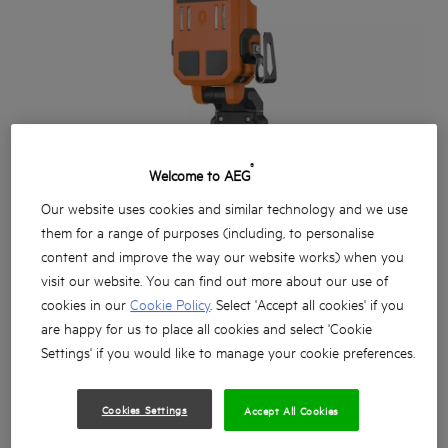
®
Welcome to AEG
Our website uses cookies and similar technology and we use
them for a range of purposes (including, to personalise
content and improve the way our website works) when you
visit our website. You can find out more about our use of
cookies in our
Cookie Policy
. Select 'Accept all cookies' if you
are happy for us to place all cookies and select 'Cookie
Settings' if you would like to manage your cookie preferences.
Všestranné a robustní řešení osvětlení pracoviště, které
Cookies Settings
Accept All Cookies
nasvítí osobní pracovní prostor, je ideální NA celodenní
použití, a které si lze zavěsit na opasek s nářadím, když