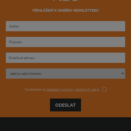
PŘIHLÁŠENÍ K ODBĚRU NEWSLETTERU
Souhlasím se
Zásadami ochrany osobních údajů
ODESLAT