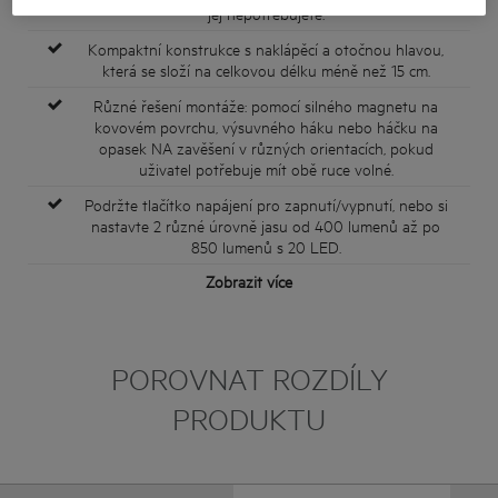
jej nepotřebujete.
Kompaktní konstrukce s naklápěcí a otočnou hlavou,
která se složí na celkovou délku méně než 15 cm.
Různé řešení montáže: pomocí silného magnetu na
kovovém povrchu, výsuvného háku nebo háčku na
opasek NA zavěšení v různých orientacích, pokud
uživatel potřebuje mít obě ruce volné.
Podržte tlačítko napájení pro zapnutí/vypnutí, nebo si
nastavte 2 různé úrovně jasu od 400 lumenů až po
850 lumenů s 20 LED.
Zobrazit více
POROVNAT ROZDÍLY
PRODUKTU