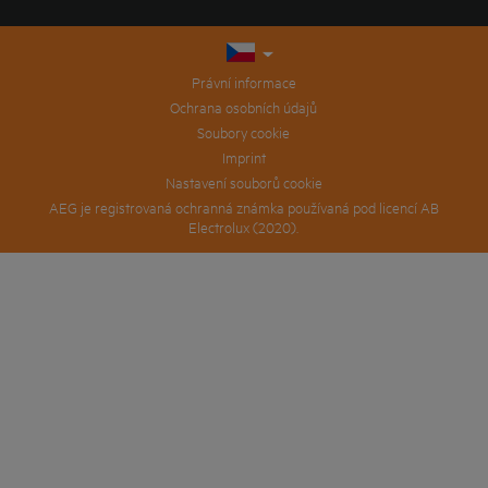
Právní informace
Ochrana osobních údajů
Soubory cookie
Imprint
Nastavení souborů cookie
AEG je registrovaná ochranná známka používaná pod licencí AB
Electrolux (2020).