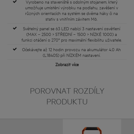
Vyrobeno na staveniště s odolným stojanem, který
umožňuje umístění výrobku na podlahu, zavěšení v
různých orientacích na systém se dvěma háky či na
stativ s vnitřním závitem M6.
Světelný panel se 63 LED nabízí 3 nastavení osvětlení
(MAX – 2500 > STŘEDNÍ – 1500 > NÍZKÉ 1000) a
funkci otáčení o 270° pro maximální flexibilitu uživatele.
Očekávejte až 12 hodin provozu na akumulátor 4,0 Ah
(L1840S) při NÍZKÉM nastavení.
Zobrazit více
POROVNAT ROZDÍLY
PRODUKTU