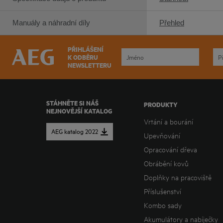
Manuály a náhradní díly
Přehled
PŘIHLÁŠENÍ
K ODBĚRU
NEWSLETTERU
STÁHNĚTE SI NÁŠ
PRODUKTY
NEJNOVĚJŠÍ KATALOG
Vrtání a bourání
AEG katalog 2022
Upevňování
Opracování dřeva
Obrábění kovů
Doplňky na pracoviště
Příslušenství
Kombo sady
Akumulátory a nabíječky