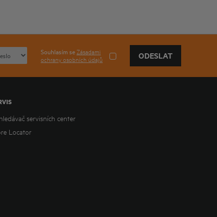
Souhlasím se
Zásadami
ODESLAT
ochrany osobních údajů
RVIS
hledávač servisních center
ore Locator