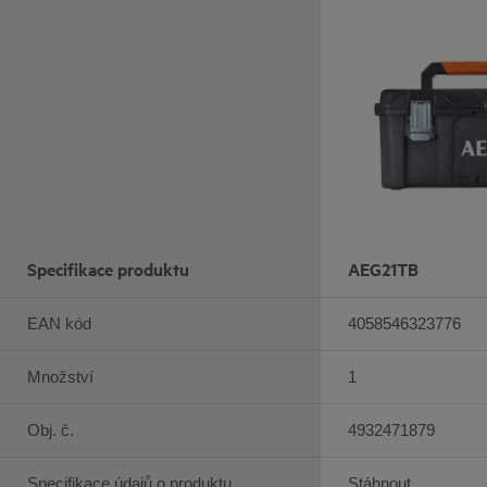
Specifikace produktu
AEG21TB
EAN kód
4058546323776
Množství
1
Obj. č.
4932471879
Specifikace údajů o produktu
Stáhnout