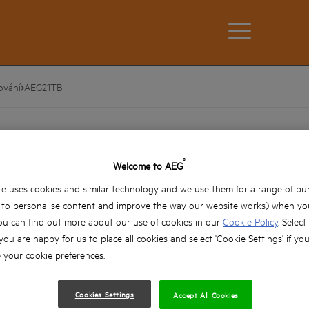
ování
AEG21TB
21″ box na nářadí
®
AEG21TB
Welcome to AEG
Odchylky výrobku: x1
e uses cookies and similar technology and we use them for a range of pu
, to personalise content and improve the way our website works) when you
Kapacita 21.5 litrů (21″)
ou can find out more about our use of cookies in our
Cookie Policy
. Select
Odolná konstrukce
 you are happy for us to place all cookies and select 'Cookie Settings' if yo
your cookie preferences.
Voděodolné těsnění zabudované do víka
Kovové západky a přenosné mezidno
Cookies Settings
Accept All Cookies