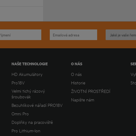
NAŠE TECHNOLOGIE
O NÁS
SE
HD Akumulátory
O nás
Vy
Pro18V
Historie
St
Velmi tichý rázový
ŽIVOTNÍ PROSTŘEDÍ
šroubovák
Napište nám
Bezuhlíkové nářadí PRO18V
Omni Pro
Doplňky na pracoviště
Pro Lithium-Ion