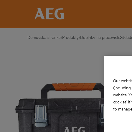
Domovská stránka
Produkty
Doplňky na pracoviště
Sklad
Our websit
(including
website. Y
cookies' if
to manage 