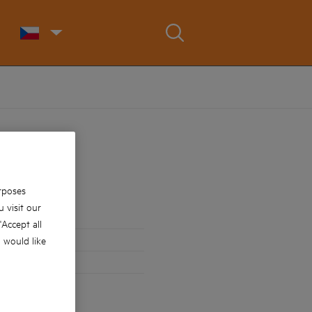
rposes
 visit our
 'Accept all
u would like