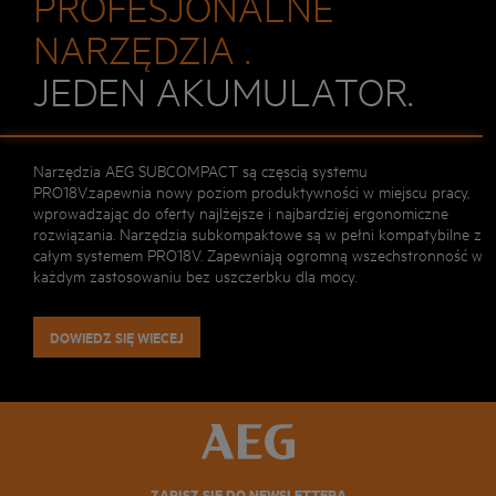
PROFESJONALNE
NARZĘDZIA .
JEDEN AKUMULATOR.
Narzędzia AEG SUBCOMPACT są częscią systemu
PRO18V.zapewnia nowy poziom produktywności w miejscu pracy,
wprowadzając do oferty najlżejsze i najbardziej ergonomiczne
rozwiązania. Narzędzia subkompaktowe są w pełni kompatybilne z
całym systemem PRO18V. Zapewniają ogromną wszechstronność w
każdym zastosowaniu bez uszczerbku dla mocy.
DOWIEDZ SIĘ WIECEJ
ZAPISZ SIĘ DO NEWSLETTERA