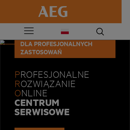
PRO SERVICE
DLA PROFESJONALNYCH
ZASTOSOWAŃ
P
ROFESJONALNE
R
OZWIĄZANIE
O
NLINE
CENTRUM
SERWISOWE