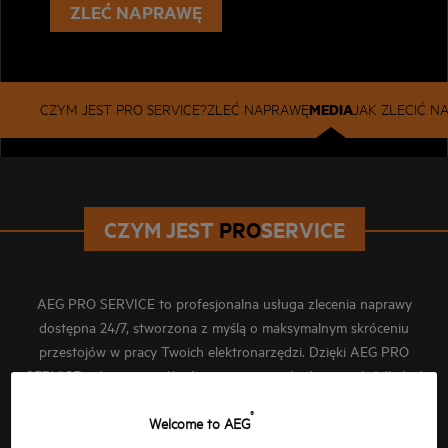
ZLEĆ NAPRAWĘ
MEDIA
CZYM JEST PRO SERVICE?
ZLEĆ NAPRAWĘ
JAK ZLECIĆ N
CZYM JEST
PRO
SERVICE
AEG PRO SERVICE to profesjonalna usługa zlecenia naprawy
dostępna 24/7, stworzona z myślą o maksymalnym skróceniu
przestojów w pracy Twoich elektronarzędzi. Dzięki AEG PRO
SERVICE w łatwy sposób zlecisz naprawę i będziesz mógł śledzić
jej status online. Szybki zwrot narzędzia w idealnym stanie
®
technicznym jest teraz na wyciągnięcie ręki!
Welcome to AEG