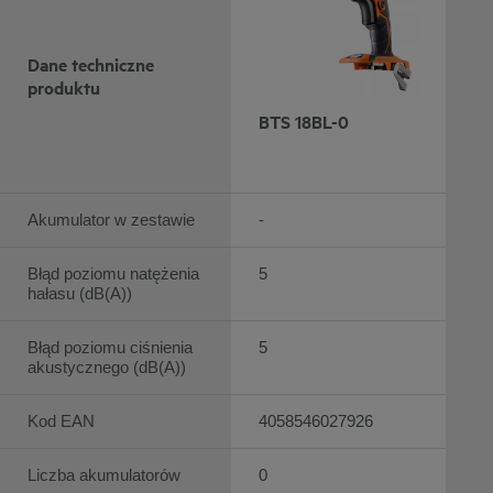
Dane techniczne
produktu
BTS 18BL-0
Akumulator w zestawie
-
Błąd poziomu natężenia
5
hałasu (dB(A))
Błąd poziomu ciśnienia
5
akustycznego (dB(A))
Kod EAN
4058546027926
Liczba akumulatorów
0