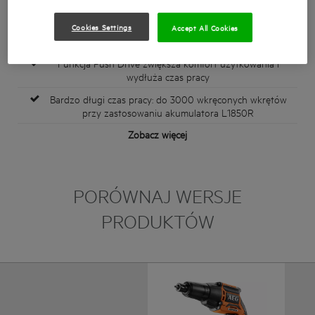
266 mm / 418 mm z przystawką do wkręcania
taśmowego
Cookies Settings
Accept All Cookies
Mocny silnik z prędkością 5000 obr./min.
Funkcja Push Drive zwiększa komfort użytkowania i
wydłuża czas pracy
Bardzo długi czas pracy: do 3000 wkręconych wkrętów
przy zastosowaniu akumulatora L1850R
Zobacz więcej
PORÓWNAJ WERSJE
PRODUKTÓW