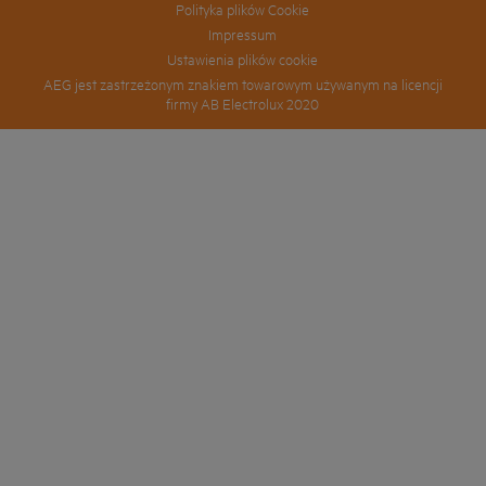
Polityka plików Cookie
Impressum
Ustawienia plików cookie
AEG jest zastrzeżonym znakiem towarowym używanym na licencji
firmy AB Electrolux 2020