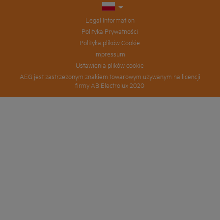
Legal Information
Polityka Prywatności
Polityka plików Cookie
Impressum
Ustawienia plików cookie
AEG jest zastrzeżonym znakiem towarowym używanym na licencji
firmy AB Electrolux 2020