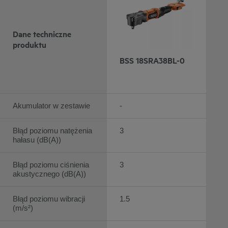
Dane techniczne
produktu
BSS 18SRA38BL-0
Akumulator w zestawie
-
Błąd poziomu natężenia
3
hałasu (dB(A))
Błąd poziomu ciśnienia
3
akustycznego (dB(A))
Błąd poziomu wibracji
1.5
(m/s²)