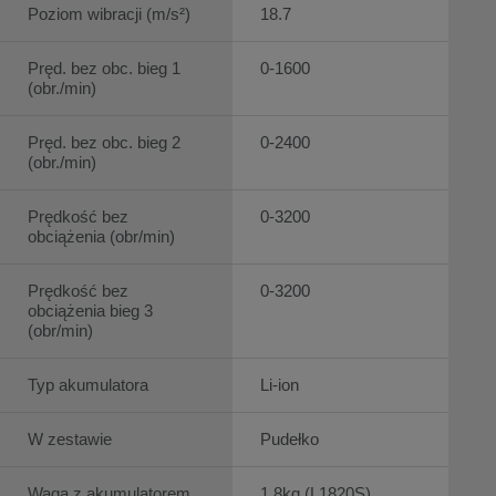
Poziom wibracji (m/s²)
18.7
Pręd. bez obc. bieg 1
0-1600
(obr./min)
Pręd. bez obc. bieg 2
0-2400
(obr./min)
Prędkość bez
0-3200
obciążenia (obr/min)
Prędkość bez
0-3200
obciążenia bieg 3
(obr/min)
Typ akumulatora
Li-ion
W zestawie
Pudełko
Waga z akumulatorem
1.8kg (L1820S)