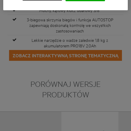
Zapewnia do 320 Nm momentu obrotowego
Mocny, kątowy klucz udarowy 3/8"
3-biegowa skrzynia biegów i funkcja AUTOSTOP
zapewniają doskonałą kontrolę we wszystkich
zastosowaniach
Lekkie narzędzie o wadze zaledwie 1,8 kg z
akumulatorem PRO18V 2.0Ah
ZOBACZ INTERAKTYWNĄ STRONĘ TEMATYCZNĄ
PORÓWNAJ WERSJE
PRODUKTÓW