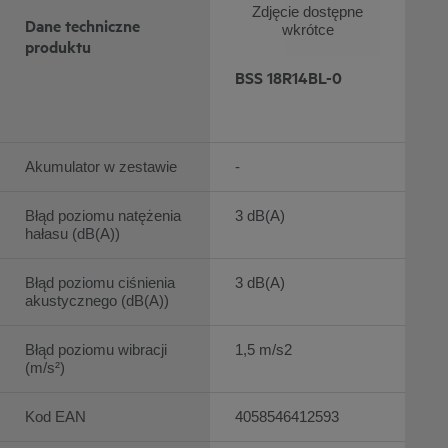
Zdjęcie dostępne
Dane techniczne
wkrótce
produktu
BSS 18R14BL-0
Akumulator w zestawie
-
Błąd poziomu natężenia
3 dB(A)
hałasu (dB(A))
Błąd poziomu ciśnienia
3 dB(A)
akustycznego (dB(A))
Błąd poziomu wibracji
1,5 m/s2
(m/s²)
Kod EAN
4058546412593