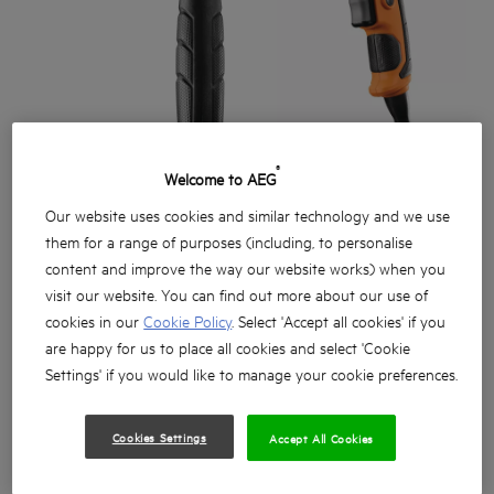
®
Welcome to AEG
Our website uses cookies and similar technology and we use
them for a range of purposes (including, to personalise
content and improve the way our website works) when you
visit our website. You can find out more about our use of
cookies in our
Cookie Policy
. Select 'Accept all cookies' if you
are happy for us to place all cookies and select 'Cookie
Settings' if you would like to manage your cookie preferences.
Mocna 2-biegowa wiertarka udarowa 1100 W
System antywibracyjny AVS zapewnia wyższy komfort
Cookies Settings
Accept All Cookies
użytkowania
Duża metalowa obudowa przekładni zapewnia