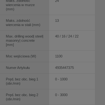
Maks. zdolność
24
wiercenia w murze
(mm)
Maks. zdolność
13
wiercenia w stali (mm)
Max. drilling wood| steel|
40 / 16 / 24 / 22
masonry| concrete
[mm]
Moc wejściowa (W)
1100
Numer Artykułu
4935447375
Pręd. bez obc. bieg 1
0 - 1000
(obr./min)
Pręd. bez obc. bieg 2
0 - 3000
(obr./min)