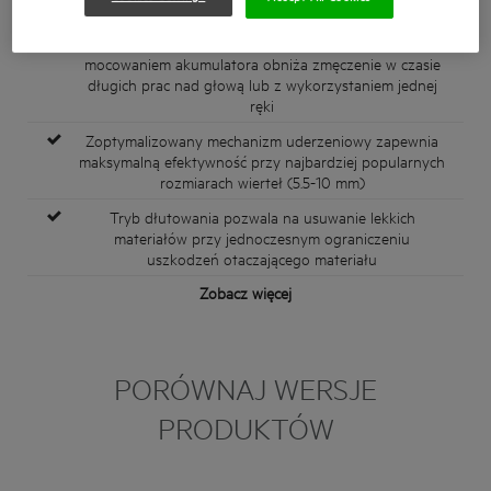
zoptymalizowana do prac montażowych do 16mm
Ergonomiczny kształt z wygodnym uchwytem i
mocowaniem akumulatora obniża zmęczenie w czasie
długich prac nad głową lub z wykorzystaniem jednej
ręki
Zoptymalizowany mechanizm uderzeniowy zapewnia
maksymalną efektywność przy najbardziej popularnych
rozmiarach wierteł (5.5-10 mm)
Tryb dłutowania pozwala na usuwanie lekkich
materiałów przy jednoczesnym ograniczeniu
uszkodzeń otaczającego materiału
Zobacz więcej
PORÓWNAJ WERSJE
PRODUKTÓW