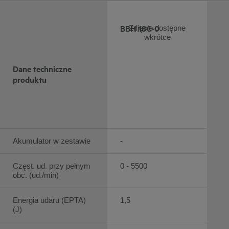
BBH 18C-0
Zdjęcie dostępne
wkrótce
Dane techniczne
produktu
Akumulator w zestawie
-
Częst. ud. przy pełnym
0 - 5500
obc. (ud./min)
Energia udaru (EPTA)
1,5
(J)