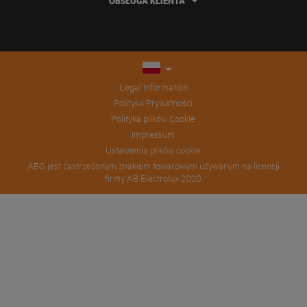
OBSŁUGA KLIENTA
Legal Information
Polityka Prywatności
Polityka plików Cookie
Impressum
Ustawienia plików cookie
AEG jest zastrzeżonym znakiem towarowym używanym na licencji
firmy AB Electrolux 2020