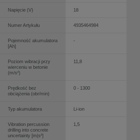
Napięcie (V)
18
Numer Artykułu
4935464984
Pojemność akumulatora
-
[Ah]
Poziom wibracji przy
11,8
wierceniu w betonie
(m/s²)
Prędkość bez
0 - 1300
obciążenia (obr/min)
Typ akumulatora
Li-ion
Vibration percussion
1,5
drilling into concrete
uncertainty [m|s²]