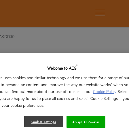
AKDD30
Zestaw wierteł i bitów (30 szt)
®
Welcome to AEG
AAKDD30
Wersje produktów: x1
e uses cookies and similar technology and we use them for a range of pu
, to personalise content and improve the way our website works) when you
Zestaw zawiera: 10 x bity 25 mm (1 x SL4.5, 1 x S
ou can find out more about our use of cookies in our
Cookie Policy
. Select
PH2, 1 x PH3, 1 x PZ1, 1 x PZ2, 1 x PZ3, 1 x TX2
 you are happy for us to place all cookies and select 'Cookie Settings' if yo
(6 mm, 8 mm, 10 mm), 5 x wiertła Brad Point 
your cookie preferences.
8mm), 5 x wiertła do kamienia (5 mm, 5.5 mm, 
HSS-G (2 mm, 2.5 mm, 3 mm, 4 mm, 5 mm, 6 m
Dla wiertarko-wkrętarek
Cookies Settings
Accept All Cookies