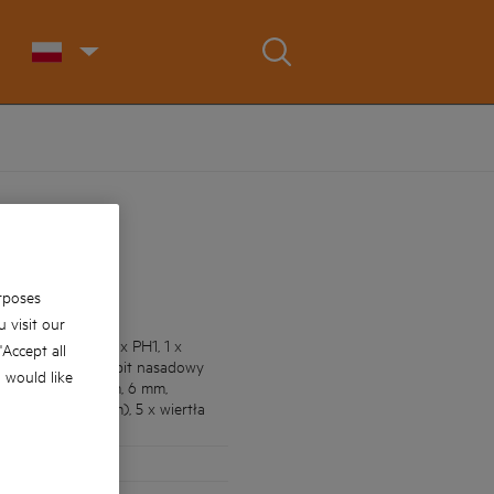
rposes
 visit our
L5.5, 1 x SL6.6, 1 x PH1, 1 x
 'Accept all
5), 1 x uchwyt, 3 x bit nasadowy
u would like
(3 mm, 4 mm, 5 mm, 6 mm,
6 mm, 7 mm, 8 mm), 5 x wiertła
m)