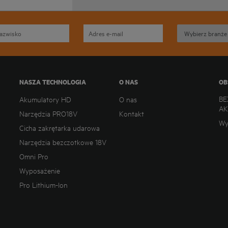
NASZA TECHNOLOGIA
O NAS
OB
BE
Akumulatory HD
O nas
A
Narzędzia PRO18V
Kontakt
Wy
Cicha zakrętarka udarowa
Narzędzia bezczotkowe 18V
Omni Pro
Wyposażenie
Pro Lithium-Ion