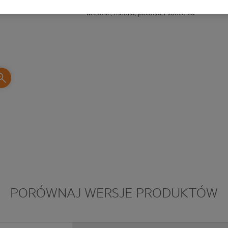
Poręczny, składany, wszechstronny zestaw bit
drewnie, metalu, plastiku i kamieniu
PORÓWNAJ WERSJE PRODUKTÓW