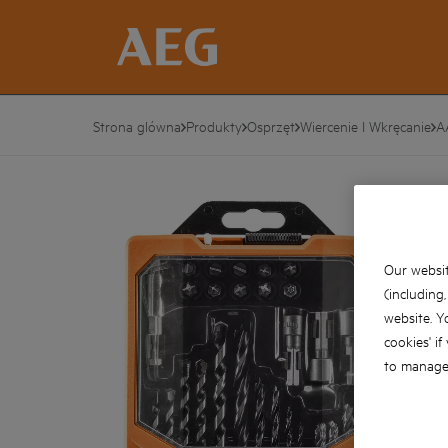
Strona glówna
Produkty
Osprzęt
Wiercenie I Wkręcanie
A
Our websit
(including
website. Y
cookies' if
to manage 