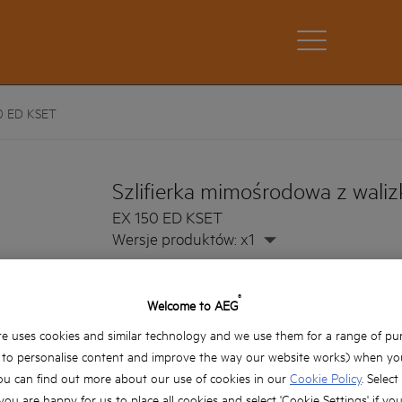
0 ED KSET
Szlifierka mimośrodowa z waliz
EX 150 ED KSET
Wersje produktów: x1
Podwójna oscylacja dla lepszej kontroli temp
®
Welcome to AEG
Regulacja prędkości zapewnia maksimum kont
e uses cookies and similar technology and we use them for a range of pu
Miękki start i hamulec talerza szlifierskiego 
materiału
, to personalise content and improve the way our website works) when you
ou can find out more about our use of cookies in our
Cookie Policy
. Select
Włącznik suwakowy zagłębiony w korpusie za
 you are happy for us to place all cookies and select 'Cookie Settings' if yo
użytkowania