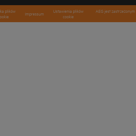
yka plików
Ustawienia plików
AEG jest zastrzeżonym 
Impressum
ookie
cookie