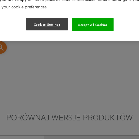
your cookie preferences.
Wygodne mocowanie papieru na rzep
Odsysanie pyłu: worek na pył lub odkurzacz
Cookies Settings
Accept All Cookies
Konstrukcja wykonana z odlewu ciśnieniowe
wytrzymałość i trwałość
PORÓWNAJ WERSJE PRODUKTÓW