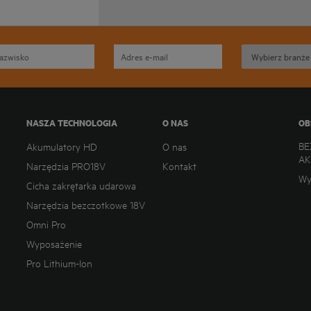
NASZA TECHNOLOGIA
O NAS
OB
BE
Akumulatory HD
O nas
A
Narzędzia PRO18V
Kontakt
Wy
Cicha zakrętarka udarowa
Narzędzia bezczotkowe 18V
Omni Pro
Wyposażenie
Pro Lithium-Ion