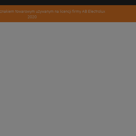
znakiem towarowym używanym na licencji firmy AB Electrolux
2020