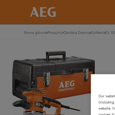
Strona glówna
Produkty
Obróbka Drewna
Szlifierki
EX 15
Our websit
(including
website. Y
cookies' if