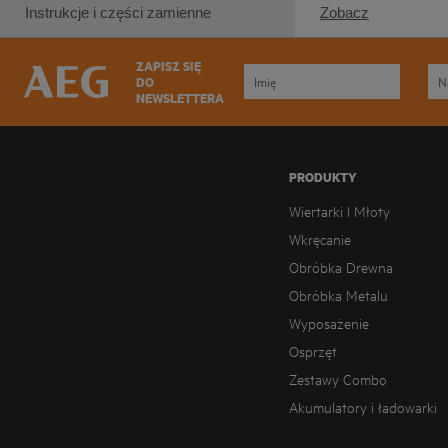
Instrukcje i części zamienne
Zobacz
ZAPISZ SIĘ
DO
NEWSLETTERA
PRODUKTY
Wiertarki I Młoty
Wkręcanie
Obróbka Drewna
Obróbka Metalu
Wyposażenie
Osprzęt
Zestawy Combo
Akumulatory i ładowarki