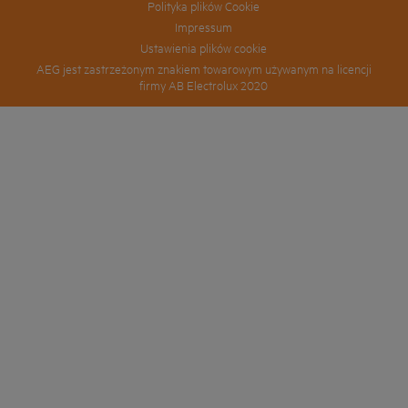
Polityka plików Cookie
Impressum
Ustawienia plików cookie
AEG jest zastrzeżonym znakiem towarowym używanym na licencji
firmy AB Electrolux 2020