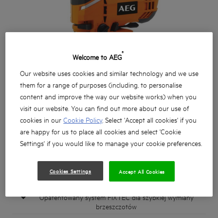
®
Welcome to AEG
Our website uses cookies and similar technology and we use
them for a range of purposes (including, to personalise
content and improve the way our website works) when you
visit our website. You can find out more about our use of
cookies in our
Cookie Policy
. Select 'Accept all cookies' if you
are happy for us to place all cookies and select 'Cookie
Settings' if you would like to manage your cookie preferences.
Cookies Settings
Accept All Cookies
Nowa wyrzynarka z uchwytem u żelazkowym i nowym,
mocnym silnikiem 700 W
Opatentowany system FIXTEC dla szybkiej wymiany
brzeszczotów