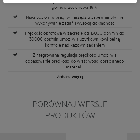
Jednoręczna, bezszczotkowa frezarka
górnowrzecionowa 18 V
Niski poziom wibracji w narzędziu zapewnia płynne
wykonywanie zadań i wysoką dokładność
Prędkość obrotowa w zakresie od 15000 obr/min do
30000 obr/min umożliwia użytkownikowi pełną
kontrolę nad każdym zadaniem
Zintegrowana regulacja prędkości umożliwia
dopasowanie prędkości do właściwości obrabianego
materiału
Zobacz więcej
PORÓWNAJ WERSJE
PRODUKTÓW