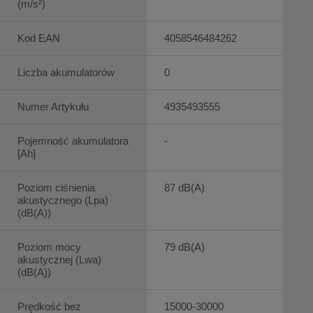
(m/s²)
Kod EAN
4058546484262
Liczba akumulatorów
0
Numer Artykułu
4935493555
Pojemność akumulatora
-
[Ah]
Poziom ciśnienia
87 dB(A)
akustycznego (Lpa)
(dB(A))
Poziom mocy
79 dB(A)
akustycznej (Lwa)
(dB(A))
Prędkość bez
15000-30000