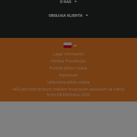
O NAS
OBSŁUGA KLIENTA
Legal Information
Polityka Prywatności
Polityka plików Cookie
Impressum
Ustawienia plików cookie
AEG jest zastrzeżonym znakiem towarowym używanym na licencji
firmy AB Electrolux 2020