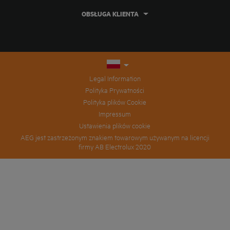
OBSŁUGA KLIENTA
Legal Information
Polityka Prywatności
Polityka plików Cookie
Impressum
Ustawienia plików cookie
AEG jest zastrzeżonym znakiem towarowym używanym na licencji
firmy AB Electrolux 2020