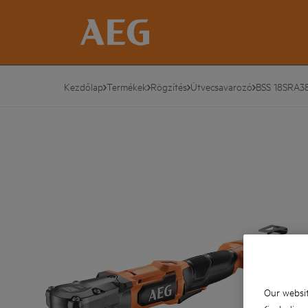
Kezdőlap
Termékek
Rögzítés
Ütvecsavarozó
BSS 18SRA3
Our websit