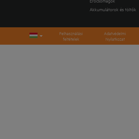
Erőcsomagok
Akkumulátorok és töltők
Felhasználási
Adatvédelmi
feltételek
Nyilatkozat