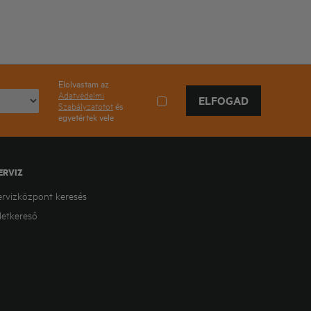
Elolvastam az
Adatvédelmi
ELFOGAD
Szabályzatotot
és
egyetértek vele
ERVIZ
ervizközpont keresés
letkereső