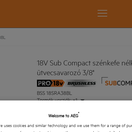
8BL
18V Sub Compact szénkefe nélk
ütvecsavarozó 3/8"
BSS 18SRA38BL
Termék verziók: x1
®
A Sub Compact szénkefe nélküli motortechnol
Welcome to AEG
oldási biztosít
e uses cookies and similar technology and we use them for a range of pu
Erőteljes 3/8"-es ütvecsavarozó csavaranyák 