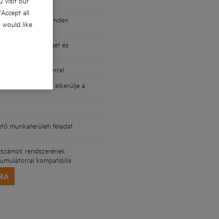
 visit our
 'Accept all
érlést biztosít minden
u would like
lói termelékenységet és
2,0 Ah akkumulátorral
zerszámot, hogy elkerülje a
tő munkaterületi feladat
erszámok rendszerének
mulátorral kompatibilis
RA