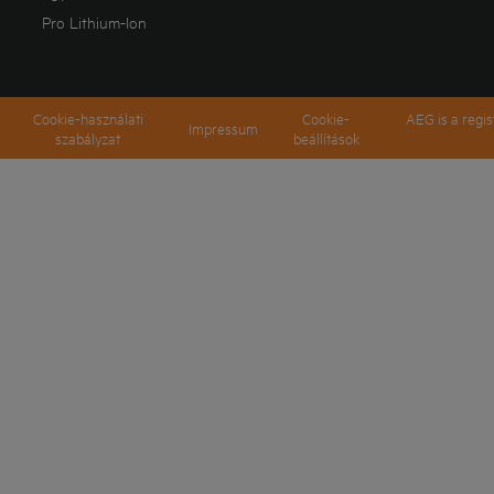
Pro Lithium-Ion
Cookie-használati
Cookie-
AEG is a regi
Impressum
szabályzat
beállítások