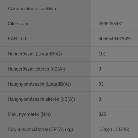
Akkumulátorral szállítva
-
Cikkszám
4935493431
EAN kód
4058546483029
Hangerőszint (Lwa)(dB(A))
101
Hangerőszint eltérés (dB(A))
3
Hangnyomásszint (Lpa)(dB(A))
93
Hangnyomásszint eltérés (dB(A))
3
Max. nyomaték (Nm)
320
Súly akkumulátorral (EPTA) (kg)
1.8kg (L1820S)