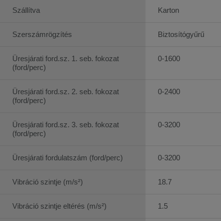
Szállítva
Karton
Szerszámrögzítés
Biztosítógyűrű
Üresjárati ford.sz. 1. seb. fokozat
0-1600
(ford/perc)
Üresjárati ford.sz. 2. seb. fokozat
0-2400
(ford/perc)
Üresjárati ford.sz. 3. seb. fokozat
0-3200
(ford/perc)
Üresjárati fordulatszám (ford/perc)
0-3200
Vibráció szintje (m/s²)
18.7
Vibráció szintje eltérés (m/s²)
1.5