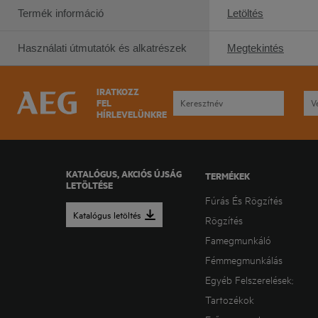
Termék információ
Letöltés
Használati útmutatók és alkatrészek
Megtekintés
IRATKOZZ
FEL
HÍRLEVELÜNKRE
KATALÓGUS, AKCIÓS ÚJSÁG
TERMÉKEK
LETÖLTÉSE
Fúrás És Rögzítés
Katalógus letöltés
Rögzítés
Famegmunkáló
Fémmegmunkálás
Egyéb Felszerelések;
Tartozékok