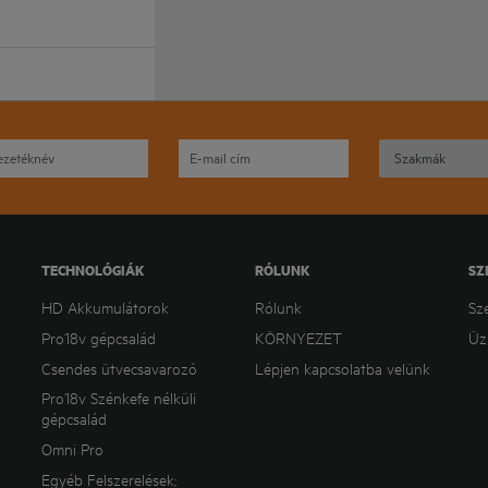
TECHNOLÓGIÁK
RÓLUNK
SZ
HD Akkumulátorok
Rólunk
Sz
Pro18v gépcsalád
KÖRNYEZET
Üz
Csendes ütvecsavarozó
Lépjen kapcsolatba velünk
Pro18v Szénkefe nélküli
gépcsalád
Omni Pro
Egyéb Felszerelések;