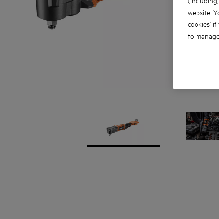
(including
website. Y
cookies' if
to manage 