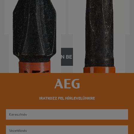
AAK25
AAK50
Termék verziók
: x
2
Termék verziók
: x
2
TÖLTSÖN BE TÖBBET
IRATKOZZ FEL HÍRLEVELÜNKRE