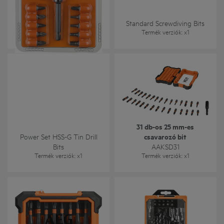
WB1 Set- Screwdriver Angle
Attachment with 10
Screwdriving Bits
Standard Screwdiving Bits
Termék verziók
: x
2
Termék verziók
: x
1
31 db-os 25 mm-es
Power Set HSS-G Tin Drill
csavarozó bit
Bits
AAKSD31
Termék verziók
: x
1
Termék verziók
: x
1