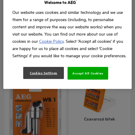
Welcome to AEG
Our website uses cookies and similar technology and we use
them for a range of purposes (including, to personalise
content and improve the way our website works) when you
visit our website. You can find out more about our use of
Falazatfúrók
Betonfúrók / HSS-R (DIN
cookies in our
Cookie Policy
. Select 'Accept all cookies' if you
338) / fafúrók
are happy for us to place all cookies and select 'Cookie
Masonry / HSS-R (DIN 338)
Settings' if you would like to manage your cookie preferences.
Masonry Drill Bits
/ Wood Drills
Termék verziók
: x
1
Termék verziók
: x
1
Cookies Settings
Accept All Cookies
WB1 szett -
Csavarozó bitek
sarokcsavarozó tartozék
10 db csavarozó bittel