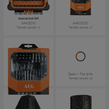
10 db-os 50 mm-es
csavarozó bit
AAKSD10
AAKDD30
Termék verziók
: x
1
Termék verziók
: x
1
AAKDD50
Glass + Tile drills
Termék verziók
: x
1
Termék verziók
: x
6