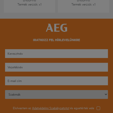
Termék verziók
: x
1
Termék verziók
: x
1
IRATKOZZ FEL HÍRLEVELÜNKRE
Elolvastam az
Adatvédelmi Szabályzatotot
és egyetértek vele