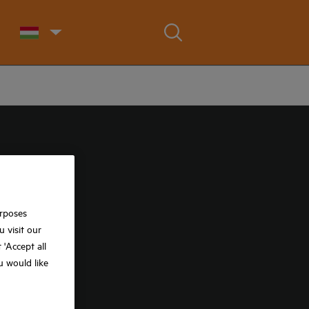
urposes
 visit our
t 'Accept all
ou would like