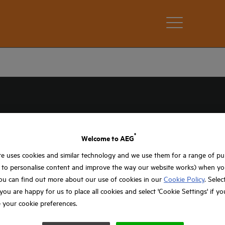
®
Welcome to AEG
e uses cookies and similar technology and we use them for a range of p
, to personalise content and improve the way our website works) when you
ou can find out more about our use of cookies in our
Cookie Policy
. Selec
f you are happy for us to place all cookies and select 'Cookie Settings' if y
 your cookie preferences.