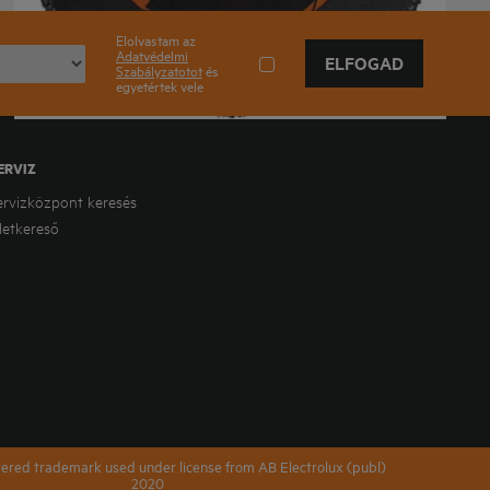
Elolvastam az
Adatvédelmi
ELFOGAD
Szabályzatotot
és
egyetértek vele
ERVIZ
ervizközpont keresés
letkereső
tered trademark used under license from AB Electrolux (publ)
2020