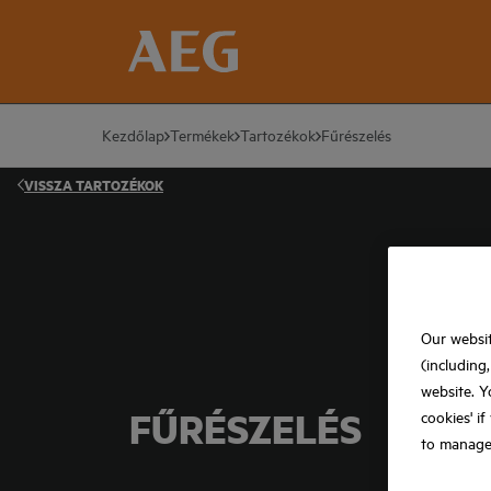
Kezdőlap
Termékek
Tartozékok
Fűrészelés
VISSZA
TARTOZÉKOK
Our websit
(including
website. Y
FŰRÉSZELÉS
cookies' i
to manage