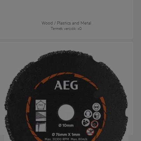
Wood / Plastics and Metal
Termék verziók
: x
0
AAKMMAC01
Termék verziók
: x
1