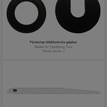
Fűrészlap többfunkciós géphez
Blades for Oscillating Tool
Termék verziók
: x
1