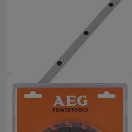
Vezető sín
Guide Rail
Termék verziók
: x
1