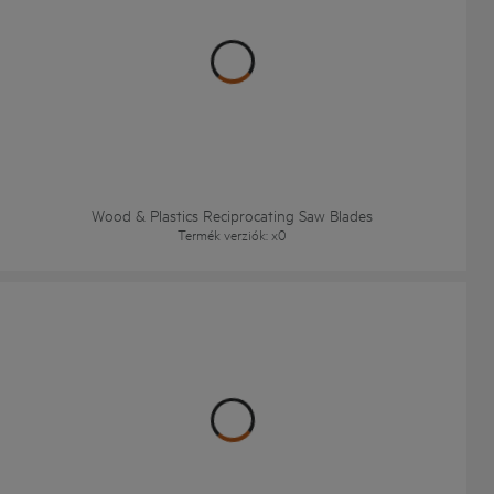
Wood & Plastics Reciprocating Saw Blades
Termék verziók
: x
0