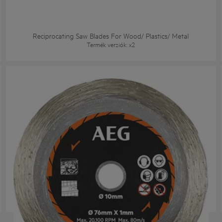
Reciprocating Saw Blades For Wood/ Plastics/ Metal
Termék verziók
: x
2
AAKMMTC01
Termék verziók
: x
1