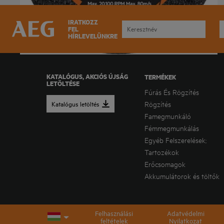
IRATKOZZ
FEL
HÍRLEVELÜNKRE
KATALÓGUS, AKCIÓS ÚJSÁG
TERMÉKEK
LETÖLTÉSE
Fúrás És Rögzítés
Katalógus letöltés
Rögzítés
Famegmunkáló
Fémmegmunkálás
Egyéb Felszerelések;
Tartozékok
Erőcsomagok
Akkumulátorok és töltők
Felhasználási
Adatvédelmi
feltételek
Nyilatkozat