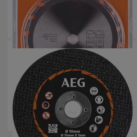
Körfűrészlapok
Circular Saw Blades
Termék verziók
: x
2
AAKMMMC05
Termék verziók
: x
1