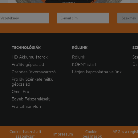
TECHNOLÓGIÁK
RÓLUNK
SZ
HD Akkumulátorok
Rólunk
Sz
Pro18v gépcsalád
KÖRNYEZET
Üz
Csendes ütvecsavarozó
Lépjen kapcsolatba velünk
Pro18v Szénkefe nélküli
gépcsalád
Omni Pro
Egyéb Felszerelések;
Pro Lithium-Ion
Cookie-használati
Cookie-
AEG is a regis
Impressum
szabályzat
beállítások