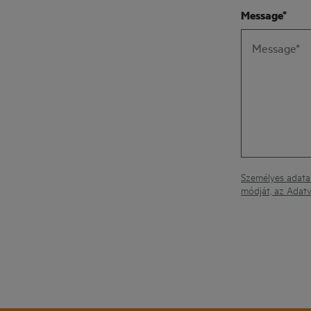
Message*
Személyes adatai
módját, az Adatv