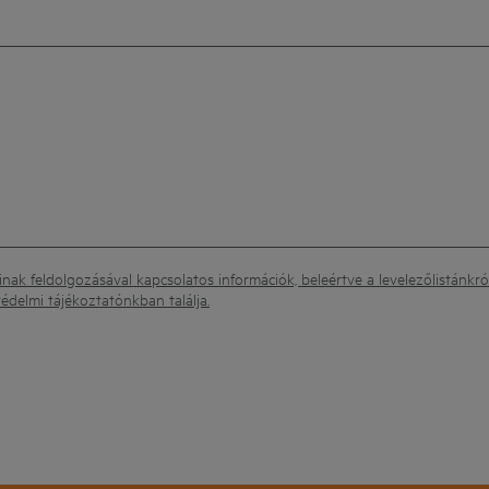
nak feldolgozásával kapcsolatos információk, beleértve a levelezőlistánkról
édelmi tájékoztatónkban találja.