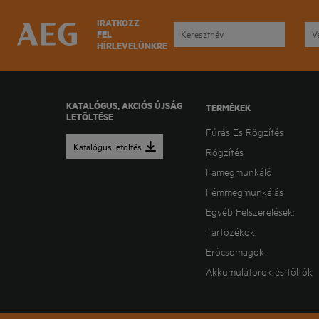
IRATKOZZ
FEL
HÍRLEVELÜNKRE
KATALÓGUS, AKCIÓS ÚJSÁG
TERMÉKEK
LETÖLTÉSE
Fúrás És Rögzítés
Katalógus letöltés
Rögzítés
Famegmunkáló
Fémmegmunkálás
Egyéb Felszerelések;
Tartozékok
Erőcsomagok
Akkumulátorok és töltők