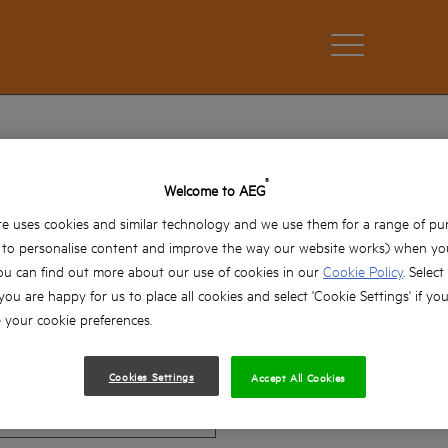
®
Welcome to AEG
e uses cookies and similar technology and we use them for a range of pu
, to personalise content and improve the way our website works) when you
Vezetéknév*
ou can find out more about our use of cookies in our
Cookie Policy
. Select
 you are happy for us to place all cookies and select 'Cookie Settings' if yo
your cookie preferences.
Cookies Settings
Accept All Cookies