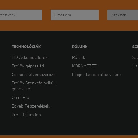
TECHNOLÓGIÁK
RÓLUNK
SZ
HD Akkumulátorok
Rólunk
Sz
Pro18v gépcsalád
KÖRNYEZET
Üz
Csendes ütvecsavarozó
Lépjen kapcsolatba velünk
Pro18v Szénkefe nélküli
gépcsalád
Omni Pro
Egyéb Felszerelések;
Pro Lithium-Ion