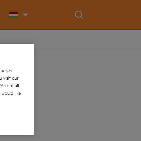
rposes
 visit our
 'Accept all
u would like