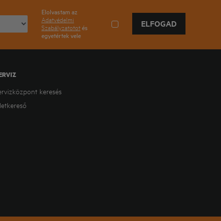
Elolvastam az
Adatvédelmi
ELFOGAD
Szabályzatotot
és
egyetértek vele
ERVIZ
ervizközpont keresés
letkereső