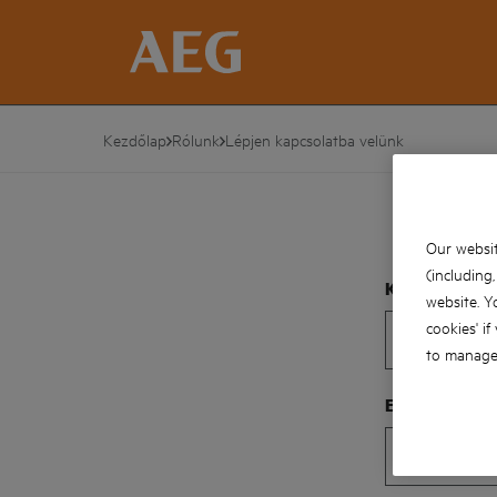
Kezdőlap
Rólunk
Lépjen kapcsolatba velünk
Our websit
(including
Keresztnév*
website. Y
cookies' if
to manage 
E-mail cím*