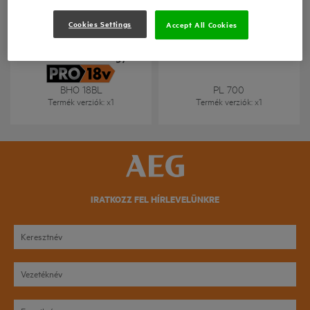
Cookies Settings
Accept All Cookies
18 V szénkefe nélküli gyalu
BHO 18BL
PL 700
Termék verziók
: x
1
Termék verziók
: x
1
IRATKOZZ FEL HÍRLEVELÜNKRE