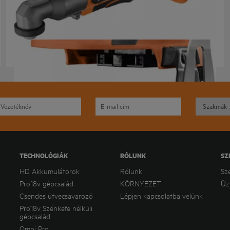
BSS 18SRABL
Termék verziók
: x
1
TECHNOLÓGIÁK
RÓLUNK
SZ
HD Akkumulátorok
Rólunk
Sz
Pro18v gépcsalád
KÖRNYEZET
Üz
Csendes ütvecsavarozó
Lépjen kapcsolatba velünk
Pro18v Szénkefe nélküli
gépcsalád
Omni Pro