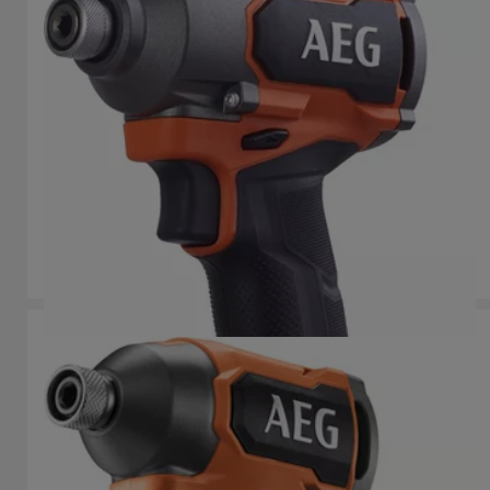
18 V szénkefe nélküli ütvecsavarozó
BSS 18C3B3
Termék verziók
: x
1