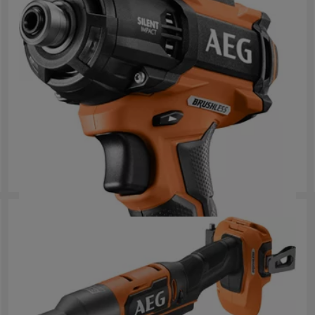
18 V olajnyomásos ütvecsavarozó
BSS 18OP
Termék verziók
: x
1