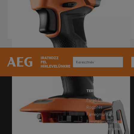
BSS 18SBL2
Termék verziók
: x
1
IRATKOZZ
FEL
HÍRLEVELÜNKRE
KATALÓGUS, AKCIÓS ÚJSÁG
TERMÉKEK
LETÖLTÉSE
Fúrás És Rögzítés
Katalógus letöltés
Rögzítés
Famegmunkáló
Fémmegmunkálás
Egyéb Felszerelések;