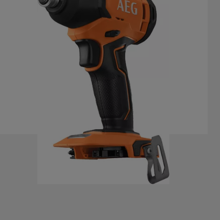
BSS 18C2
Termék verziók
: x
1