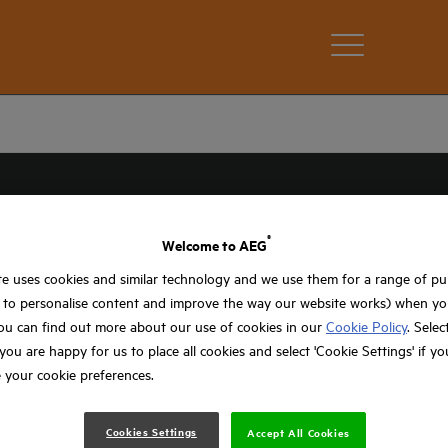
®
Welcome to AEG
e uses cookies and similar technology and we use them for a range of p
, to personalise content and improve the way our website works) when you
ou can find out more about our use of cookies in our
Cookie Policy
. Selec
f you are happy for us to place all cookies and select 'Cookie Settings' if y
 your cookie preferences.
Cookies Settings
Accept All Cookies