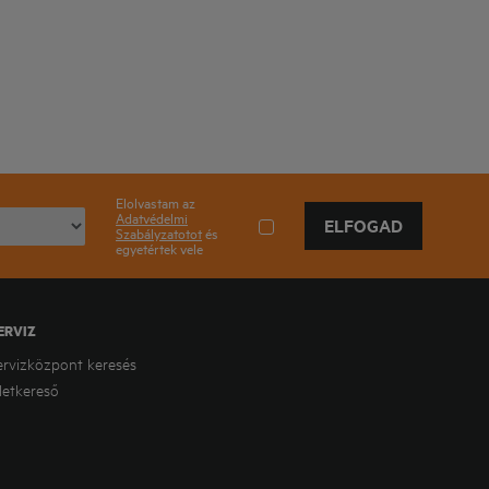
Elolvastam az
Adatvédelmi
ELFOGAD
Szabályzatotot
és
egyetértek vele
ERVIZ
ervizközpont keresés
letkereső