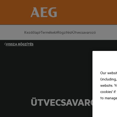
Kezdőlap
Termékek
Rögzítés
Ütvecsavarozó
VISSZA
RÖGZÍTÉS
Our websit
(including
website. Y
cookies' i
to manage
ÜTVECSAVAROZÓ