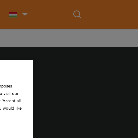
urposes
 visit our
t 'Accept all
ou would like