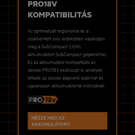
PRO18V
KOMPATIBILITÁS
Az optimalizált ergonómia és a
csökkentett súly érdekében vásároljon
meg a SubCompact 2.0Ah
akkumulátort SubCompact gépeinkhez.
Ez az akkumulátor kompatibilis az
összes PRO18V eszközzel is, amelyek
lefedik az összes alapvető szakmát és
ugyanazon akkumulátorral működnek.
NÉZZE MEG AZ
AKKUMULÁTORT