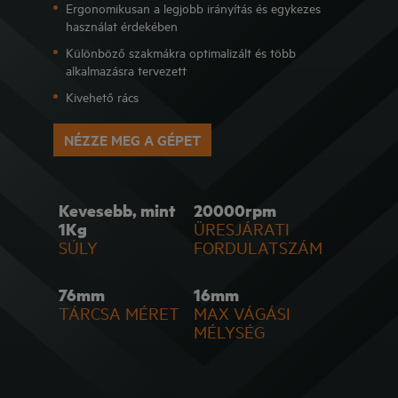
Ergonomikusan a legjobb irányítás és egykezes
használat érdekében
Különböző szakmákra optimalizált és több
alkalmazásra tervezett
Kivehető rács
NÉZZE MEG A GÉPET
Kevesebb, mint
20000rpm
1Kg
ÜRESJÁRATI
SÚLY
FORDULATSZÁM
76mm
16mm
TÁRCSA MÉRET
MAX VÁGÁSI
MÉLYSÉG