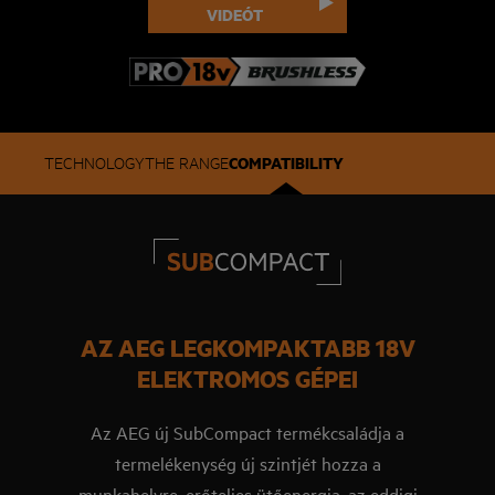
VIDEÓT
COMPATIBILITY
TECHNOLOGY
THE RANGE
AZ AEG LEGKOMPAKTABB 18V
ELEKTROMOS GÉPEI
Az AEG új SubCompact termékcsaládja a
termelékenység új szintjét hozza a
munkahelyre, erőteljes ütőenergia, az eddigi