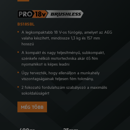
BS18SBL
A legkompaktabb 18 V-os fúrógép, amelyet az AEG
valaha készített, mindössze 1,3 kg és 157 mm
hosszú
A kompakt és nagy teljesítményű, subkompakt,
szénkefe nélküli motortechnika akár 65 Nm
nyomatékot is képes leadni
Úgy tervezték, hogy ellenálljon a munkahely
viszontagságainak teljesen fém tokmány,
2 fokozatú fordulatszám szabályozó a maximális
sokoldalúságért
MÉG TÖBB
400gr
25mm