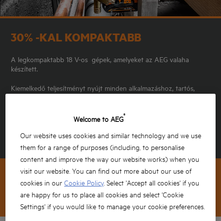
30% -KAL KOMPAKTABB
ok,
A legkompaktabb 18 V-os gépek, amelyeket az AEG valaha
készített.
Kiemelkedő teljesítményt nyújt minden alkalmazáshoz, tartós,
ellenáll a munkahely viszontagságainak és 30% -kal kompaktabb a
maximális termelékenység érdekében.
®
Welcome to AEG
Our website uses cookies and similar technology and we use
them for a range of purposes (including, to personalise
content and improve the way our website works) when you
KOMPAKT MÉRET
visit our website. You can find out more about our use of
cookies in our
Cookie Policy
. Select 'Accept all cookies' if you
KOMPROMISSZUMOK
are happy for us to place all cookies and select 'Cookie
NÉLKÜL
Settings' if you would like to manage your cookie preferences.