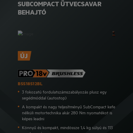
SUBCOMPACT ÜTVECSAVAR
BEHAJTÓ
ÚJ
BSS18S12BL
3 fokozatú fordulatszámszabályozás plusz egy
segédmóddal (autostop)
A kompakt és nagy teljesítményű SubCompact kefe
nélküli motortechnika akár 280 Nm nyomatékot is
képes leadni
Könnyű és kompakt, mindössze 1,4 kg súlyú és 113