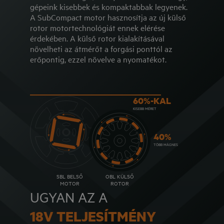
gépeink kisebbek és kompaktabbak legyenek.
A SubCompact motor hasznosítja az új külső
rotor motortechnológiát ennek elérése
érdekében. A külső rotor kialakításával
növelheti az átmérőt a forgási ponttól az
erőpontig, ezzel növelve a nyomatékot.
60%-KAL
KISEBB MÉRET
40%
TÖBB MÁGNES
SBL BELSŐ
OBL KÜLSŐ
MOTOR
ROTOR
UGYAN AZ A
18V TELJESÍTMÉNY