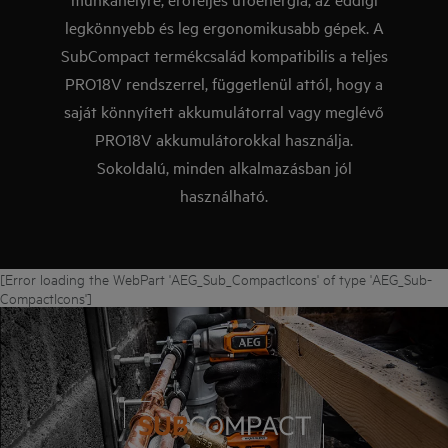
legkönnyebb és leg ergonomikusabb gépek. A
SubCompact termékcsalád kompatibilis a teljes
PRO18V rendszerrel, függetlenül attól, hogy a
saját könnyített akkumulátorral vagy meglévő
PRO18V akkumulátorokkal használja.
Sokoldalú, minden alkalmazásban jól
használható.
[Error loading the WebPart 'AEG_Sub_CompactIcons' of type 'AEG_Sub-
CompactIcons']