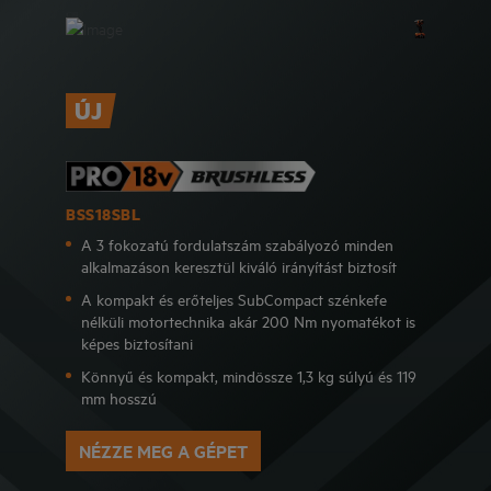
ÚJ
BSS18SBL
A 3 fokozatú fordulatszám szabályozó minden
alkalmazáson keresztül kiváló irányítást biztosít
A kompakt és erőteljes SubCompact szénkefe
nélküli motortechnika akár 200 Nm nyomatékot is
képes biztosítani
Könnyű és kompakt, mindössze 1,3 kg súlyú és 119
mm hosszú
NÉZZE MEG A GÉPET