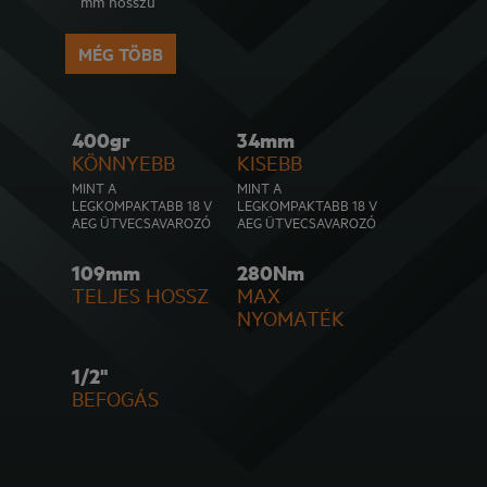
mm hosszú
MÉG TÖBB
400gr
34mm
KÖNNYEBB
KISEBB
MINT A
MINT A
LEGKOMPAKTABB 18 V
LEGKOMPAKTABB 18 V
AEG ÜTVECSAVAROZÓ
AEG ÜTVECSAVAROZÓ
109mm
280Nm
TELJES HOSSZ
MAX
NYOMATÉK
1/2"
BEFOGÁS