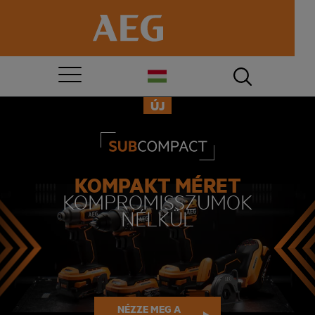
ÚJ
KOMPAKT MÉRET
KOMPROMISSZUMOK
NÉLKÜL
NÉZZE MEG A