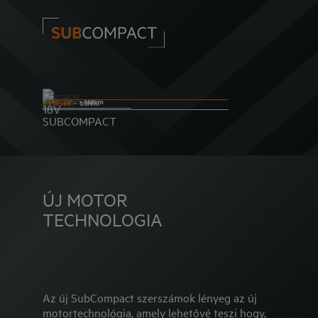
BS18C2BL
- 65Nm
BS18SBL
- 65Nm
18V
SUBCOMPACT
ÜTVECSAVAROZÓ
ÚJ MOTOR
TECHNOLOGIA
Az új SubCompact szerszámok lényeg az új
motortechnológia, amely lehetővé teszi hogy,