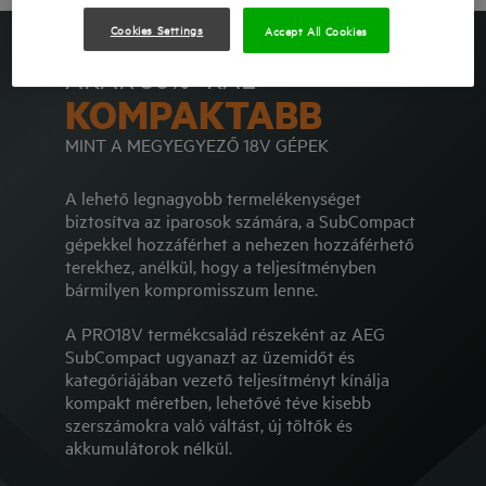
Cookies Settings
Accept All Cookies
AKÁR 30% -KAL
KOMPAKTABB
MINT A MEGYEGYEZŐ 18V GÉPEK
A lehető legnagyobb termelékenységet
biztosítva az iparosok számára, a SubCompact
gépekkel hozzáférhet a nehezen hozzáférhető
terekhez, anélkül, hogy a teljesítményben
bármilyen kompromisszum lenne.
A PRO18V termékcsalád részeként az AEG
SubCompact ugyanazt az üzemidőt és
kategóriájában vezető teljesítményt kínálja
kompakt méretben, lehetővé téve kisebb
szerszámokra való váltást, új töltők és
akkumulátorok nélkül.