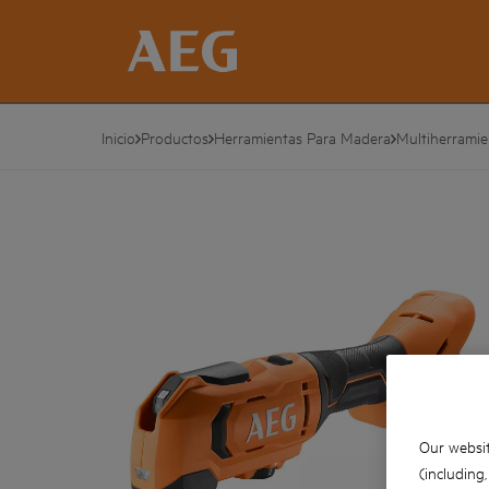
Inicio
Productos
Herramientas Para Madera
Multiherramie
Our websit
(including