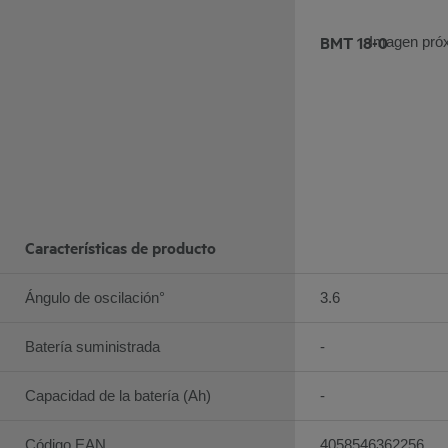
BMT 18-0
Imagen pró
Características de producto
Ángulo de oscilación°
3.6
Batería suministrada
-
Capacidad de la batería (Ah)
-
Código EAN
4058546362256