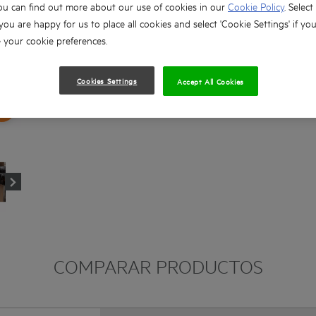
ou can find out more about our use of cookies in our
Cookie Policy
. Select
Luz LED que ilumina la zona de trabajo
 you are happy for us to place all cookies and select 'Cookie Settings' if yo
Indicador del nivel de carga de la batería
your cookie preferences.
Compatible con la tecnología de batería AE
protección contra sobrecargas para una máxim
Cookies Settings
Accept All Cookies
3,6° de oscilación para cortes rápidos
COMPARAR PRODUCTOS