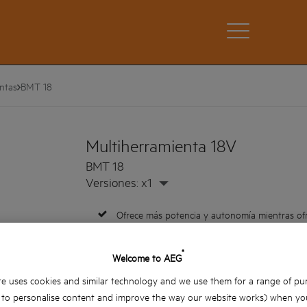
ntas
BMT 18
Multiherramienta 18V
BMT 18
Versiones: x1
Ofrece más potencia y autonomía mientras ofr
batería
Cambio de hojas sin necesidad de herramient
®
Welcome to AEG
Interruptor con velocidad ajustable
e uses cookies and similar technology and we use them for a range of pu
Se puede usar con una mano
, to personalise content and improve the way our website works) when you