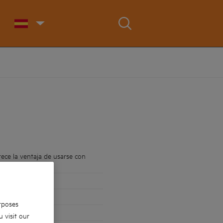
ece la ventaja de usarse con
as
rposes
 visit our