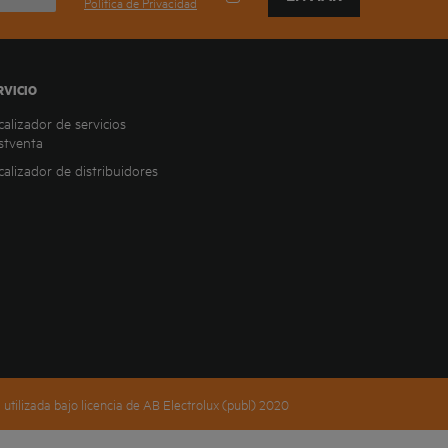
Política de Privacidad
RVICIO
calizador de servicios
stventa
calizador de distribuidores
tilizada bajo licencia de AB Electrolux (publ) 2020