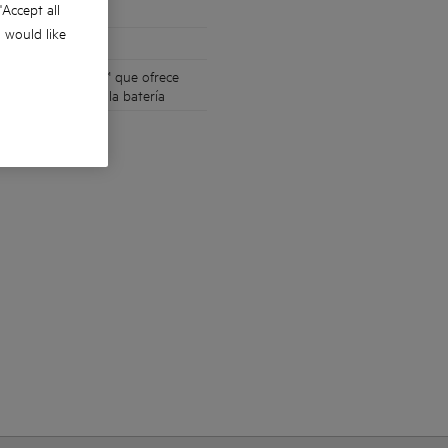
 'Accept all
u would like
G PROLITHIUMION™ que ofrece
a durabilidad de la batería