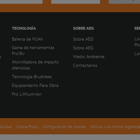
TECNOLOGÍA
SOBRE AEG
SE
Lo
Bateria de 9.0Ah
Sobre AEG
Po
Gama de herramientas
Sobre AEG
Pro18v
Lo
a
Medio Ambiente
Atornilladora de impacto
Contactanos
silenciosa
Tecnología Brushless
Equipamiento Para Obra
Pro Lithium-Ion
vacidad
Cookie Policy
Configuración de cookies
AEG es una marca registada u