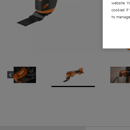
website. Y
cookies' if
to manage 