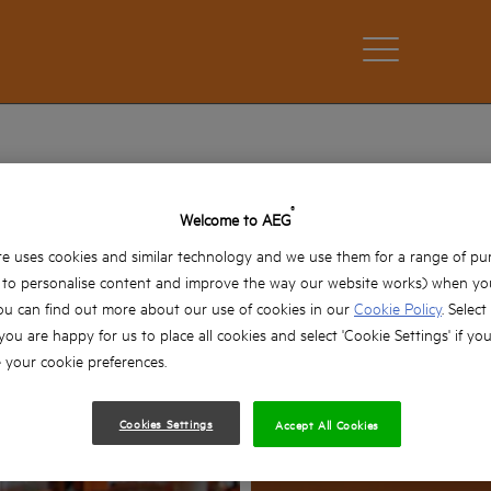
®
SOBRE AEG
Welcome to AEG
e uses cookies and similar technology and we use them for a range of pu
G POWERTOOLS ha sido lider en el desarrollo de nuevos pro
, to personalise content and improve the way our website works) when you
na de perforar transportable en 1898 AEG dío inicio a la era
ou can find out more about our use of cookies in our
Cookie Policy
. Select
icas portátiles...UN PASADO GLORIOSO...UN FUTURO EMOC
 you are happy for us to place all cookies and select 'Cookie Settings' if yo
your cookie preferences.
Cookies Settings
Accept All Cookies