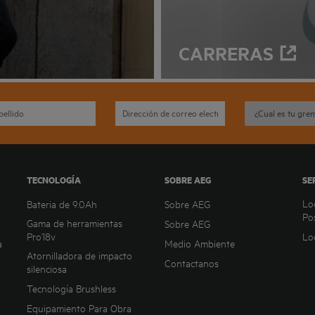
CARRERAS
TECNOLOGÍA
SOBRE AEG
SE
Lo
Bateria de 9.0Ah
Sobre AEG
Po
Gama de herramientas
Sobre AEG
Pro18v
Lo
a
Medio Ambiente
Atornilladora de impacto
Contactanos
silenciosa
Tecnología Brushless
Equipamiento Para Obra