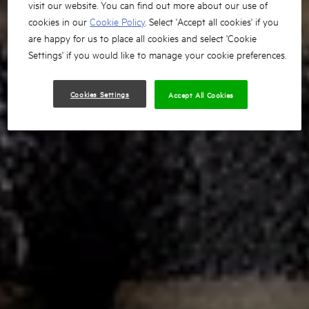
visit our website. You can find out more about our use of
cookies in our
Cookie Policy
. Select 'Accept all cookies' if you
are happy for us to place all cookies and select 'Cookie
Settings' if you would like to manage your cookie preferences.
Cookies Settings
Accept All Cookies