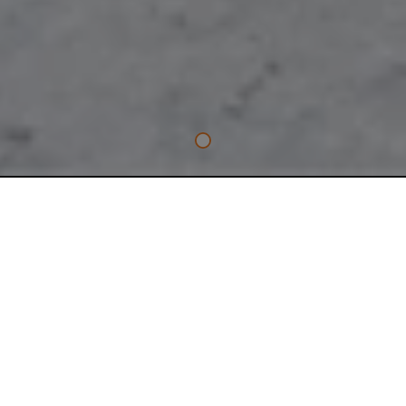
LO ESENCIAL
INGLETADORA SIN ESCOBILLAS
18V
Potente motor PROFLUX™ sin escobillas que ofrece un