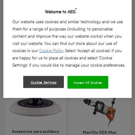
®
Welcome to AEG
Our website uses cookies and similar technology and we use
them for a range of purposes (including, to personalise
content and improve the way our website works) when you
Autoalimentador de
Brocas para piedra
tornillos para
visit our website. You can find out more about our use of
atornilladoras para placa
cookies in our
Cookie Policy
. Select 'Accept all cookies' if you
de yeso
are happy for us to place all cookies and select 'Cookie
Settings' if you would like to manage your cookie preferences.
BTS-BSA
Masonry Drill Bits
Versiones
: x
1
Versiones
: x
1
Cookies Settings
Accept All Cookies
Accesorios para pulidora
Martillo SDS-Max