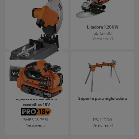
Tronzadora de 2.300W
Lijadora 1.200W
SMT 355
SE 12-180
Versiones
: x
1
Versiones
: x
1
Lijadora de banda sin
Soporte para ingletadora
escobillas 18V
BHBS 18-75BL
PSU 1000
Versiones
: x
1
Versiones
: x
1