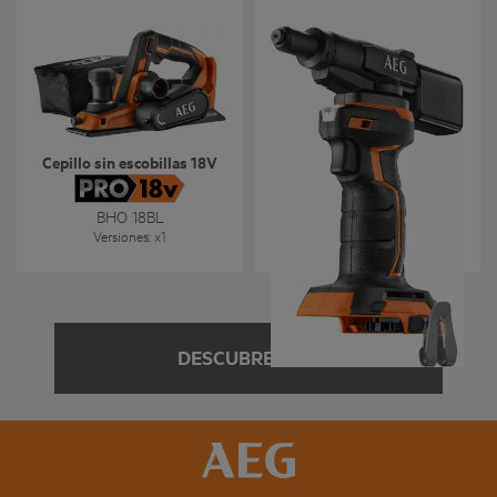
Cepillo sin escobillas 18V
Remachadora 18V
BHO 18BL
BNZ 18
Versiones
: x
1
Versiones
: x
1
DESCUBRE MÁS