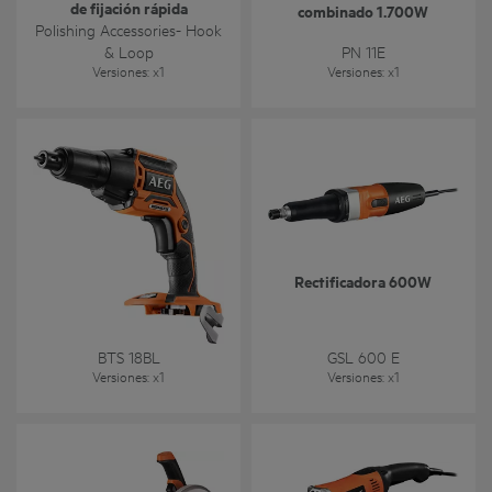
de fijación rápida
combinado 1.700W
Polishing Accessories- Hook
& Loop
PN 11E
Versiones
: x
1
Versiones
: x
1
Atornilladora para placas
Rectificadora 600W
de yeso sin escobillas 18V
BTS 18BL
GSL 600 E
Versiones
: x
1
Versiones
: x
1