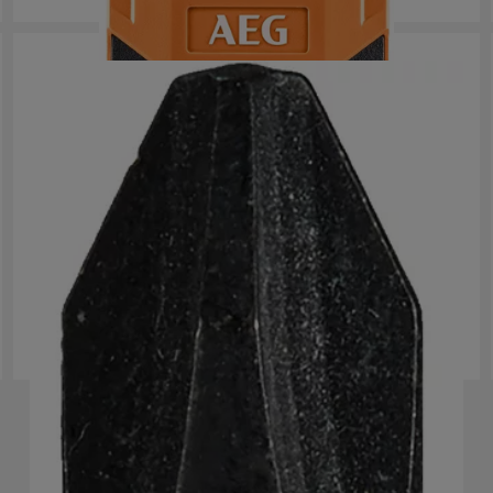
Puntas de impacto Ballistic 25mm
AAK25
Versiones
: x
2
DESCUBRE MÁS