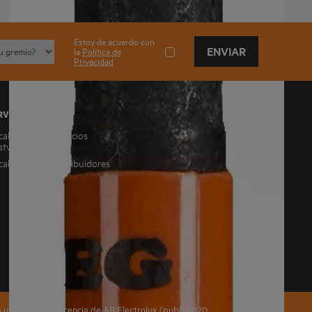
Estoy de acuerdo con
ENVIAR
la
Política de
Privacidad
RVICIO
calizador de servicios
stventa
calizador de distribuidores
utilizada bajo licencia de AB Electrolux (publ) 2020