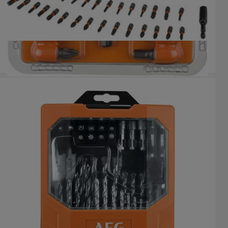
Estuche Ballistic 25mm
AAKSD31
Versiones
: x
1
AAKDD50
Versiones
: x
1