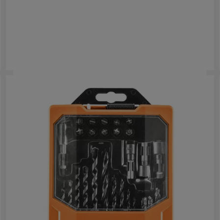
Brocas HSS-G Tin
Power Set HSS-G Tin Drill Bits
Versiones
: x
1
AAKDD30
Versiones
: x
1