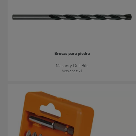
Brocas para piedra
Masonry Drill Bits
Versiones
: x
1