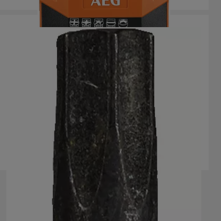
Puntas de impacto Ballistic 50mm
AAK50
Versiones
: x
2