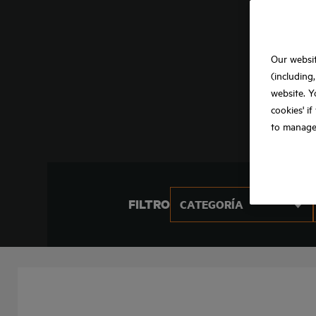
Our websit
(including
website. Y
cookies' i
to manage
FILTRO
CATEGORÍA