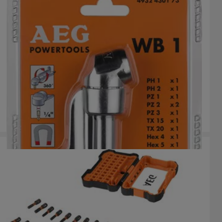
Adaptador angular WB1
WB1 Set- Screwdriver Angle Attachment with 10 Screwdriving
Bits
Versiones
: x
2