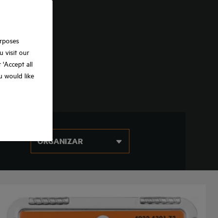
urposes
 visit our
t 'Accept all
ou would like
ORGANIZAR