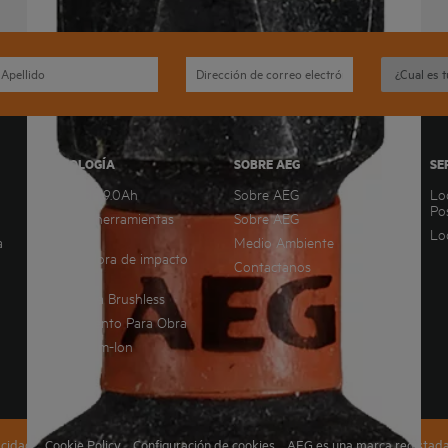
TECNOLOGÍA
SOBRE AEG
SE
Bateria de 9.0Ah
Sobre AEG
Lo
Po
Gama de herramientas
Sobre AEG
Pro18v
Lo
a
Medio Ambiente
Atornilladora de impacto
Contactanos
silenciosa
Tecnología Brushless
Equipamiento Para Obra
Pro Lithium-Ion
acidad
Cookie Policy
Configuración de cookies
AEG es una marca registada 