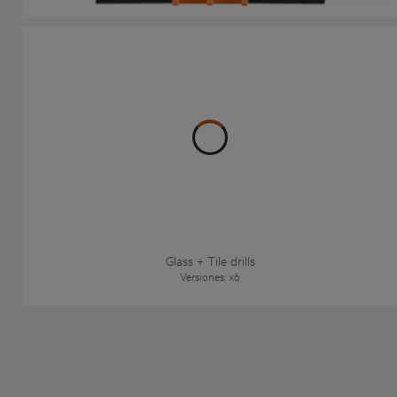
Glass + Tile drills
Versiones
: x
6