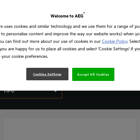
®
Welcome to AEG
e uses cookies and similar technology and we use them for a range of p
, to personalise content and improve the way our website works) when you
ou can find out more about our use of cookies in our
Cookie Policy
. Selec
f you are happy for us to place all cookies and select 'Cookie Settings' if y
 your cookie preferences.
Cookies Settings
Accept All Cookies
TIPO