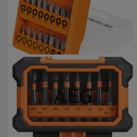
Puntas de atornillar estándar
Standard Screwdiving Bits
Versiones
: x
1
Estuche Ballistic 50mm
AAKSD10
Versiones
: x
1