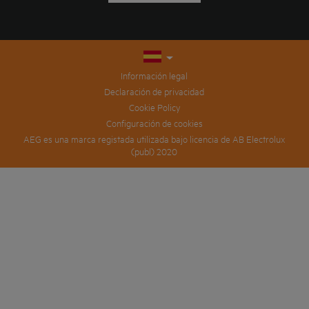
Información legal
Declaración de privacidad
Cookie Policy
Configuración de cookies
AEG es una marca registada utilizada bajo licencia de AB Electrolux
(publ) 2020