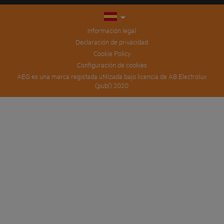
Información legal
Declaración de privacidad
Cookie Policy
Configuración de cookies
AEG es una marca registada utilizada bajo licencia de AB Electrolux
(publ) 2020