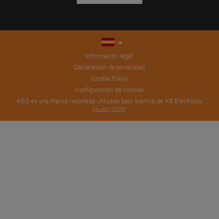
Información legal
Declaración de privacidad
Cookie Policy
Configuración de cookies
AEG es una marca registada utilizada bajo licencia de AB Electrolux
(publ) 2020