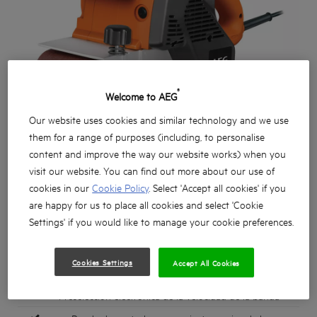
®
Welcome to AEG
Our website uses cookies and similar technology and we use
them for a range of purposes (including, to personalise
content and improve the way our website works) when you
visit our website. You can find out more about our use of
cookies in our
Cookie Policy
. Select 'Accept all cookies' if you
are happy for us to place all cookies and select 'Cookie
Settings' if you would like to manage your cookie preferences.
Potente motor de 1.100W
Cookies Settings
Accept All Cookies
Gran superficie de lijado de 100mm x 140mm
Preselección electrónica de la velocidad de la banda