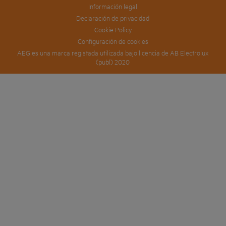
Información legal
Declaración de privacidad
Cookie Policy
Configuración de cookies
AEG es una marca registada utilizada bajo licencia de AB Electrolux
(publ) 2020