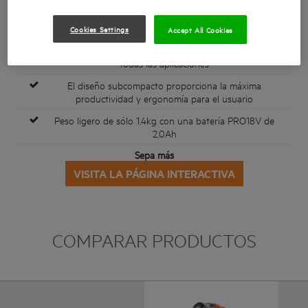
Tecnología de motor subcompacto sin escobillas que
proporciona hasta 280Nm de par
Cookies Settings
Accept All Cookies
Los 3 modos de par y velocidad predefinidos y el modo
de AUTOSTOP proporcionan el máximo control en
todas las aplicaciones
El diseño subcompacto proporciona la máxima
productividad y ergonomía para el usuario
Peso ligero de sólo 1,4kg con una batería PRO18V de
2,0Ah
Sepa más
VISITA LA PÁGINA INTERACTIVA
COMPARAR PRODUCTOS