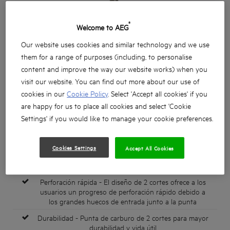
®
Welcome to AEG
Our website uses cookies and similar technology and we use
them for a range of purposes (including, to personalise
content and improve the way our website works) when you
visit our website. You can find out more about our use of
cookies in our
Cookie Policy
. Select 'Accept all cookies' if you
are happy for us to place all cookies and select 'Cookie
Settings' if you would like to manage your cookie preferences.
Cookies Settings
Accept All Cookies
Perforación rápida - El diseño de 2 cortes ofrece a los
usuarios un progreso de perforación rápido debido a
los grandes huecos de entrada junto a la punta
Durabilidad - Punta de carburo de 2 cortes para mayor
durabilidad y vida útil