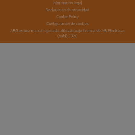
Información legal
Declaración de privacidad
Cookie Policy
Configuración de cookies
AEG es una marca registada utilizada bajo licencia de AB Electrolux
(publ) 2020