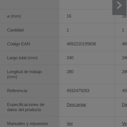
⌀ (mm)
16
18
Cantidad
1
1
Código EAN
4892210199836
48
Largo total (mm)
340
34
Longitud de trabajo
280
28
(mm)
Referencia
4932479283
49
Especificaciones de
Descargar
De
datos del producto
Manuales y repuestos
Ver
Ve