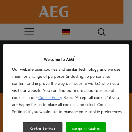
HERZLICHEN GLÜCKWUNSCH,
®
Welcome to AEG
SIE HABEN GEWONNEN!
Our website uses cookies and similar technology and we use
them for a range of purposes (including, to personalise
Bitte geben Sie Ihre Daten unten ein, um Ihre
content and improve the way our website works) when you
Lieferung zu bestätigen, den Rest erledigen wir.
visit our website. You can find out more about our use of
cookies in our
Cookie Policy
. Select 'Accept all cookies' if you
are happy for us to place all cookies and select 'Cookie
Settings' if you would like to manage your cookie preferences.
NEWSLETTER-ANMELDUNG
Cookies Settings
Accept All Cookies