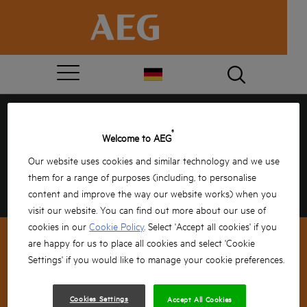
HERZLICHEN GLÜCKWUNSCH,
®
Welcome to AEG
SIE HABEN GEWONNEN!
Our website uses cookies and similar technology and we use
them for a range of purposes (including, to personalise
Bitte geben Sie Ihre Daten unten ein, um Ihre
content and improve the way our website works) when you
Lieferung zu bestätigen, den Rest erledigen wir.
visit our website. You can find out more about our use of
cookies in our
Cookie Policy
. Select 'Accept all cookies' if you
are happy for us to place all cookies and select 'Cookie
Settings' if you would like to manage your cookie preferences.
NEWSLETTER-ANMELDUNG
Cookies Settings
Accept All Cookies