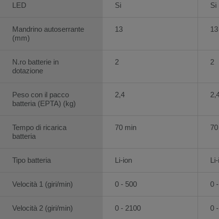
LED
Si
Si
Mandrino autoserrante
13
13
(mm)
N.ro batterie in
2
2
dotazione
Peso con il pacco
2,4
2,
batteria (EPTA) (kg)
Tempo di ricarica
70 min
70
batteria
Tipo batteria
Li-ion
Li-
Velocità 1 (giri/min)
0 - 500
0 
Velocità 2 (giri/min)
0 - 2100
0 