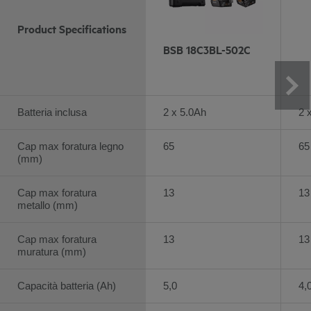
Product Specifications
BSB 18C3BL-502C
Batteria inclusa
2 x 5.0Ah
2 
Cap max foratura legno
65
65
(mm)
Cap max foratura
13
13
metallo (mm)
Cap max foratura
13
13
muratura (mm)
Capacità batteria (Ah)
5,0
4,