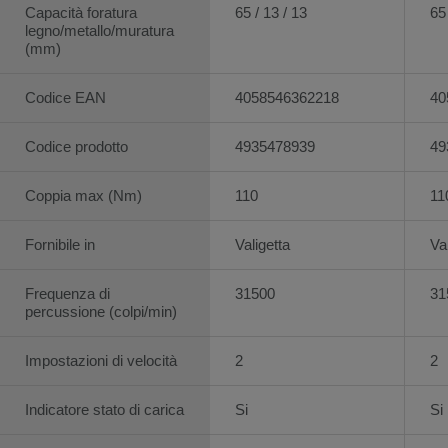
Capacità foratura
65 / 13 / 13
65 
legno/metallo/muratura
(mm)
Codice EAN
4058546362218
40
Codice prodotto
4935478939
49
Coppia max (Nm)
110
11
Fornibile in
Valigetta
Va
Frequenza di
31500
31
percussione (colpi/min)
Impostazioni di velocità
2
2
Indicatore stato di carica
Si
Si