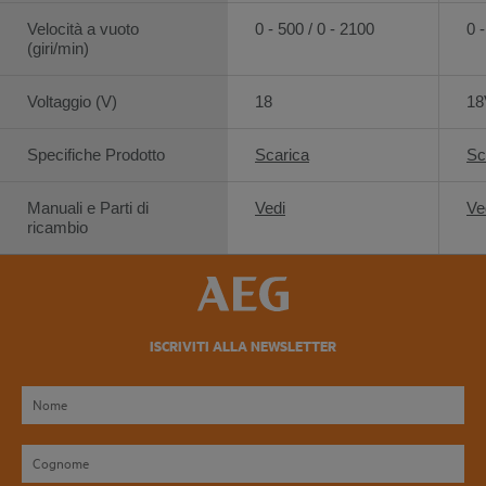
Velocità a vuoto
0 - 500 / 0 - 2100
0 
(giri/min)
Voltaggio (V)
18
18
Specifiche Prodotto
Scarica
Sc
Manuali e Parti di
Vedi
Ve
ricambio
ISCRIVITI ALLA NEWSLETTER