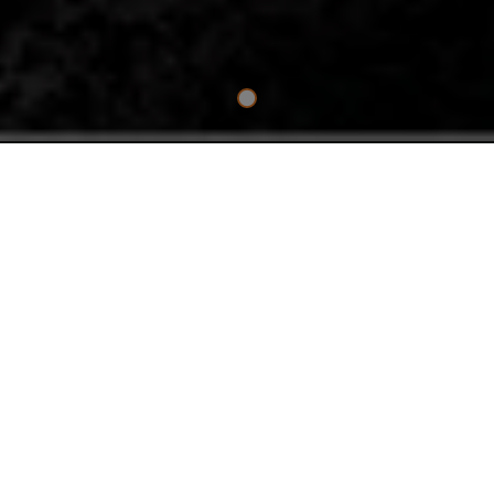
PRODOTTO ESSENZIALE
TRAPANO A PERCUSSIONE 18V
BRUSHLESS SUB COMPACT
Combinando un design ultraleggero e compatto con un potente
motore brushless, il trapano a percussione SubCompact è
perfetto per lavorare in alto e in spazi ristretti. Con 26000
giri/min e 65 Nm in modalità martello, questo trapano non scende