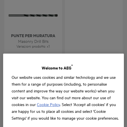
PUNTE PER MURATURA
Masonry / HSS-R (DIN 338)
Masonry Drill Bits
/ Wood Drills
Variazioni prodotto
: x
1
Variazioni prodotto
: x
1
®
Welcome to AEG
Our website uses cookies and similar technology and we use
them for a range of purposes (including, to personalise
content and improve the way our website works) when you
visit our website. You can find out more about our use of
AVVITATORE AD ANGOLO
cookies in our
Cookie Policy
. Select 'Accept all cookies' if you
WB1 & 10 BIT
are happy for us to place all cookies and select 'Cookie
WB1 Set- Screwdriver Angle
Attachment with 10
Power Set HSS-G Tin Drill
Settings' if you would like to manage your cookie preferences.
Screwdriving Bits
Bits