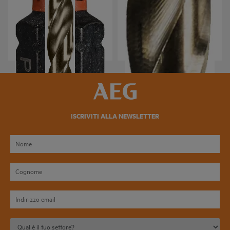
Punte metallo HSS-G
Punte metallo HSS-G
Cobalto
AAKHSSG
AAKHSSCBT
Variazioni prodotto
: x
1
Variazioni prodotto
: x
2
ISCRIVITI ALLA NEWSLETTER