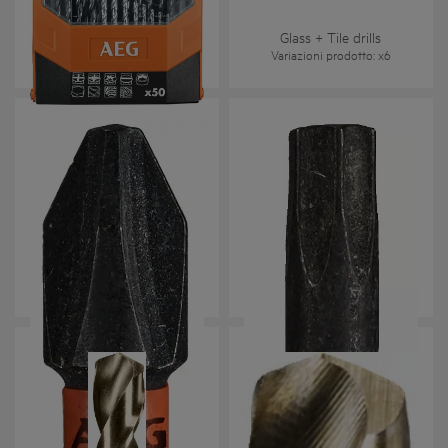
pz
AAKDD50
Glass + Tile drills
Variazioni prodotto
: x
1
Variazioni prodotto
: x
6
Ballistic Bit 25 mm
Ballistic Bit 50 mm
AAK25
AAK50
Variazioni prodotto
: x
2
Variazioni prodotto
: x
2