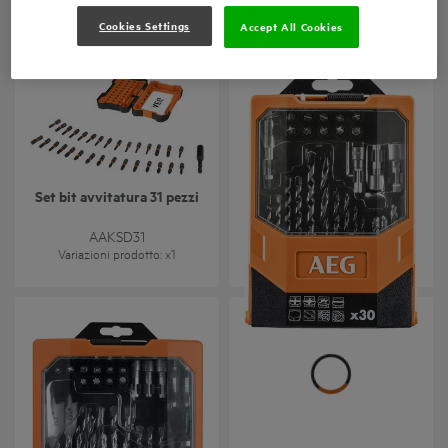
Variazioni prodotto
: x
2
Variazioni prodotto
: x
1
Cookies Settings
Accept All Cookies
Set bit avvitatura 31 pezzi
Set avvitatura/foratura 30
pz
AAKSD31
AAKDD30
Variazioni prodotto
: x
1
Variazioni prodotto
: x
1
Set avvitatura/foratura 50