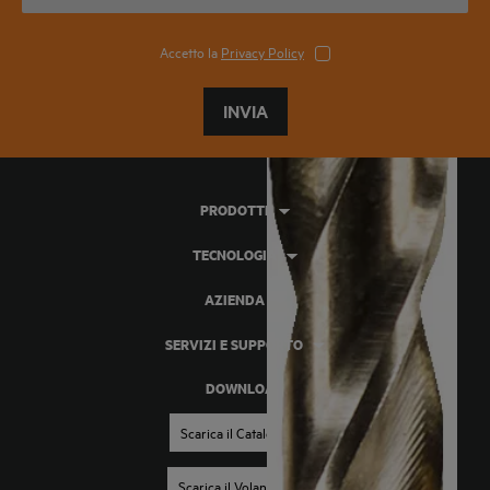
Accetto la
Privacy Policy
INVIA
PRODOTTI
TECNOLOGIA
AZIENDA
SERVIZI E SUPPORTO
DOWNLOAD
Scarica il Catalogo
Scarica il Volantino