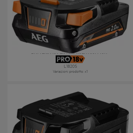
BATTERIA 18V 2.0 AH PROLITHIUM-ION™
L1820S
Variazioni prodotto
: x
1