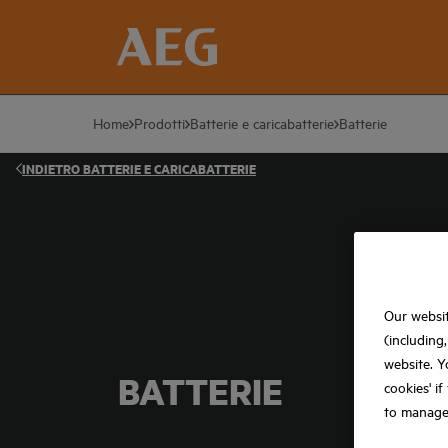
Home
Prodotti
Batterie e caricabatterie
Batterie
INDIETRO
BATTERIE E CARICABATTERIE
Our websit
(including
website. Y
BATTERIE
cookies' i
to manage