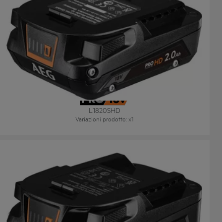
Batteria 18V 2.0 AH PROLITHIUM-ION™ HD
L1820SHD
Variazioni prodotto
: x
1