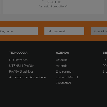
L1840THD
Variazioni prodotto
: x
1
TECNOLOGIA
AZIENDA
SE
HD Batteries
Azienda
Ce
UTENSILI Pro18v
Azienda
PR
Pro18v Brushless
Environment
St
Attrezzature Da Cantiere
Entra in MyTTI
Contattaci