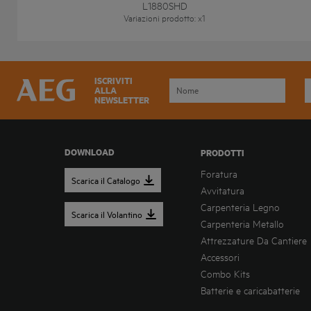
L1880SHD
Variazioni prodotto
: x
1
ISCRIVITI
ALLA
NEWSLETTER
DOWNLOAD
PRODOTTI
Foratura
Scarica il Catalogo
Avvitatura
Carpenteria Legno
Scarica il Volantino
Carpenteria Metallo
Attrezzature Da Cantiere
Accessori
Combo Kits
Batterie e caricabatterie