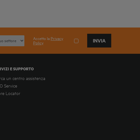
Accetto la
Privacy
INVIA
Policy
RVIZI E SUPPORTO
rca un centro assistenza
O Service
ore Locator