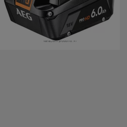
Batteria 18V 6.0 AH PROLITHIUM-ION™ HD
L1860SHD
Variazioni prodotto
: x
1