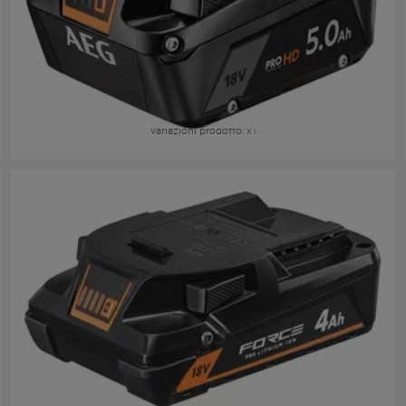
Batteria 18V 5.0 AH PROLITHIUM-ION™ HD
L1850SHD
Variazioni prodotto
: x
1