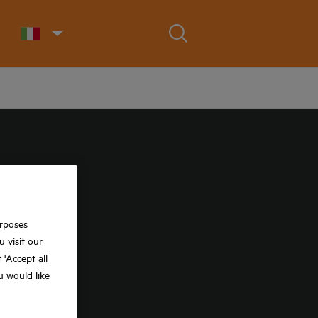
urposes
 visit our
t 'Accept all
ou would like