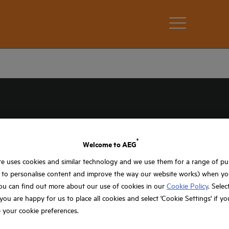
®
Welcome to AEG
e uses cookies and similar technology and we use them for a range of p
, to personalise content and improve the way our website works) when you
ou can find out more about our use of cookies in our
Cookie Policy
. Selec
f you are happy for us to place all cookies and select 'Cookie Settings' if y
 your cookie preferences.