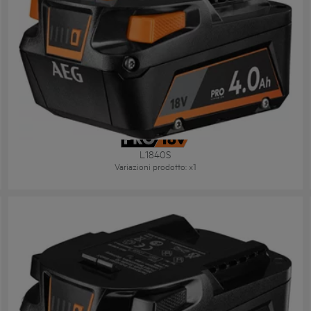
Batteria 18V 4.0 AH PROLITHIUM-ION™
L1840S
Variazioni prodotto
: x
1