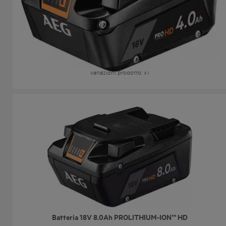
Batteria 18V 4.0 AH PROLITHIUM-ION™ HD
L1840SHD
Variazioni prodotto
: x
1
Batteria 18V 8.0Ah PROLITHIUM-ION™ HD