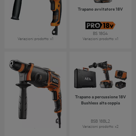
Tassellatore SDS-Plus a 3
Trapano avvitatore 18V
modalità con capacità di
foratura fino a 28 mm
(FIXTEC)
KH 28 Super XE
BS 18G4
Variazioni prodotto
: x
1
Variazioni prodotto
: x
1
Tassellatore SDS-PLUS a 3
Trapano a percussione 18V
modalità con capacità di
Bushless alta coppia
foratura fino a 24 mm
(FIXTEC)
KH 24IXE
BSB 18BL2
Variazioni prodotto
: x
1
Variazioni prodotto
: x
2