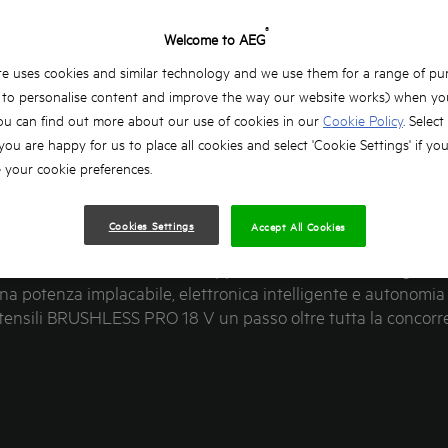
®
Welcome to AEG
e uses cookies and similar technology and we use them for a range of pu
, to personalise content and improve the way our website works) when you
ou can find out more about our use of cookies in our
Cookie Policy
. Select
 you are happy for us to place all cookies and select 'Cookie Settings' if yo
your cookie preferences.
3
TECNOLOGIE
Cookies Settings
Accept All Cookies
logia BRUSHLESS PRO18 V è rappresentato da 3 tecnologie. Q
una potenza implacabile, elettronica intelligente e autonomia
utensili BRUSHLESS PRO 18 V un passo oltre tutta la concorr