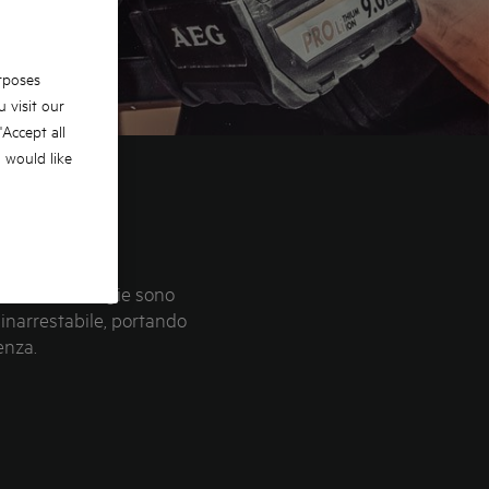
rposes
 visit our
 'Accept all
u would like
ueste tecnologie sono
 inarrestabile, portando
enza.