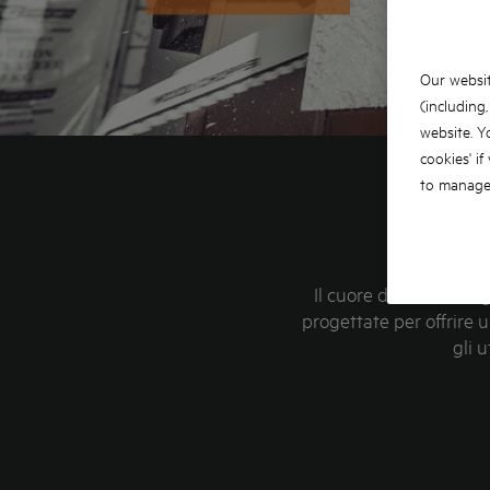
Our websit
(including
website. Y
cookies' if
to manage 
Il cuore della tecno
progettate per offrire 
gli 