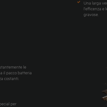
Una larga ven
l'efficenza e
gravose.
nstantemente le
a il pacco batteria
a costanti.
pecial per