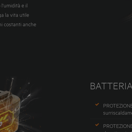
'umidità e il
 la vita utile
oni costanti anche
BATTERIA
PROTEZIONE 
surriscaldam
PROTEZIONE