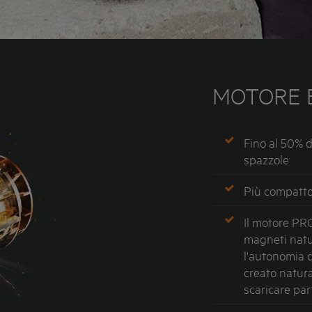
MOTORE 
Fino al 50% d
spazzole
Più compatto 
Il motore P
magneti natur
l'autonomia d
creato natur
scaricare part