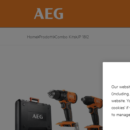
Home
Prodotti
Combo Kits
JP 18I2
Our websit
(including
website. Y
cookies' if
to manage 