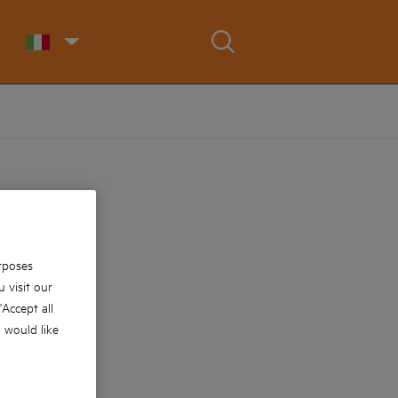
rposes
 visit our
 'Accept all
u would like