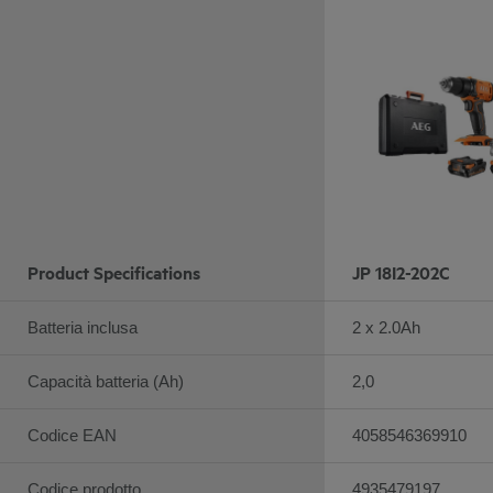
Product Specifications
JP 18I2-202C
Batteria inclusa
2 x 2.0Ah
Capacità batteria (Ah)
2,0
Codice EAN
4058546369910
Codice prodotto
4935479197