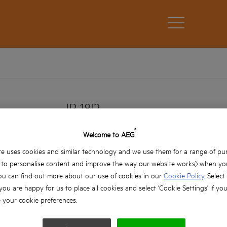
JP 18I2
®
JP 18I2
Welcome to AEG
Variazioni prodotto: x1
e uses cookies and similar technology and we use them for a range of pu
, to personalise content and improve the way our website works) when you
ou can find out more about our use of cookies in our
Cookie Policy
. Select
 you are happy for us to place all cookies and select 'Cookie Settings' if yo
your cookie preferences.