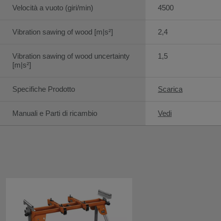
Velocità a vuoto (giri/min)
4500
Vibration sawing of wood [m|s²]
2,4
Vibration sawing of wood uncertainty
1,5
[m|s²]
Specifiche Prodotto
Scarica
Manuali e Parti di ricambio
Vedi