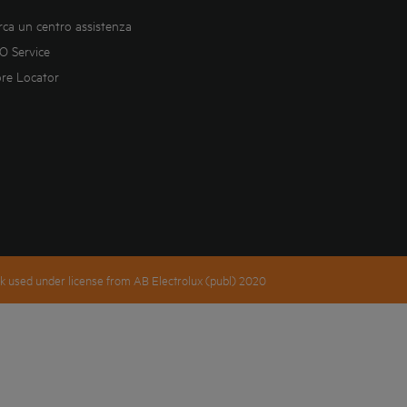
rca un centro assistenza
O Service
ore Locator
k used under license from AB Electrolux (publ) 2020