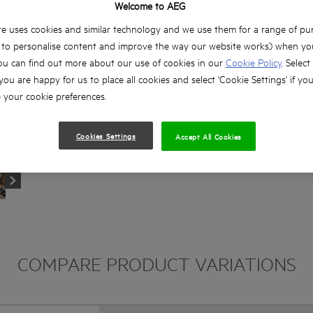
Welcome to AEG
Il motore da 2000 watt garantisce tutta la po
e uses cookies and similar technology and we use them for a range of pu
applicazioni di taglio più gravose
, to personalise content and improve the way our website works) when you
Fornita con lama 48 denti da 254 mm, morsa, 
ou can find out more about our use of cookies in our
Cookie Policy
. Select
raccogli polvere per secchio
 you are happy for us to place all cookies and select 'Cookie Settings' if yo
Stop predefiniti degli angoli di taglio più com
your cookie preferences.
Compatta e dal peso contenuto: 19,5 kg
Cookies Settings
Accept All Cookies
Capacità di taglio massima: 90 x 305 mm
Luce per illuminare l'area di taglio, anche in c
COMPARE PRODUCT VARIATIONS