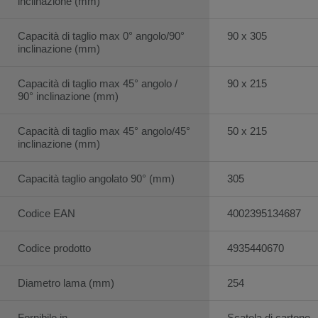
inclinazione (mm)
Capacità di taglio max 0° angolo/90°
90 x 305
inclinazione (mm)
Capacità di taglio max 45° angolo /
90 x 215
90° inclinazione (mm)
Capacità di taglio max 45° angolo/45°
50 x 215
inclinazione (mm)
Capacità taglio angolato 90° (mm)
305
Codice EAN
4002395134687
Codice prodotto
4935440670
Diametro lama (mm)
254
Fornibile in
Scatola di cartone