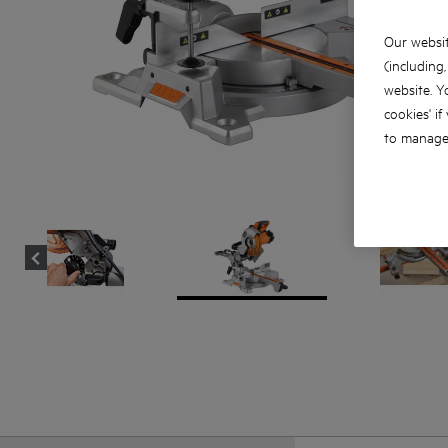
Our websit
(including
website. Y
cookies' if
to manage 