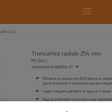
li
PS 254 L
Troncatrice radiale 254 mm
PS 254 L
Variazioni prodotto: x1
Efficienza di aspirazione 80% (senza la necess
grazie al sistema di estrazione polvere integr
Il laser integrato permette di seguire in modo a
Stop di profondità in troncatura per permettere
tagli semplici, veloci e precisi
Capacità di troncatura: 50° dx/sx
®