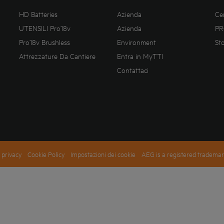
HD Batteries
Azienda
Ce
UTENSILI Pro18v
Azienda
PR
Pro18v Brushless
Environment
St
Attrezzature Da Cantiere
Entra in MyTTI
Contattaci
 privacy
Cookie Policy
Impostazioni dei cookie
AEG is a registered trademar