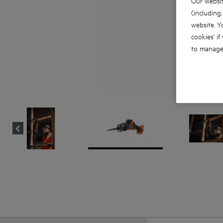
Our websit
(including
website. Y
cookies' if
to manage 