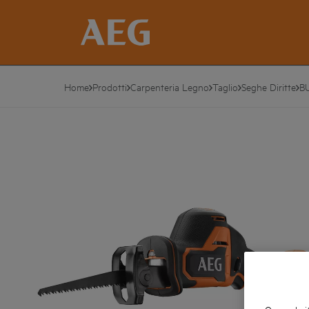
Home
Prodotti
Carpenteria Legno
Taglio
Seghe Diritte
B