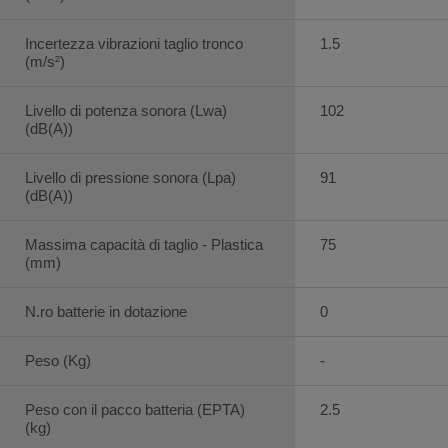
Incertezza vibrazioni taglio tronco
1.5
(m/s²)
Livello di potenza sonora (Lwa)
102
(dB(A))
Livello di pressione sonora (Lpa)
91
(dB(A))
Massima capacità di taglio - Plastica
75
(mm)
N.ro batterie in dotazione
0
Peso (Kg)
-
Peso con il pacco batteria (EPTA)
2.5
(kg)