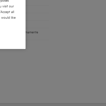
rposes
 visit our
 'Accept all
u would like
in un utensile estremamente