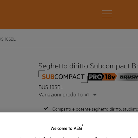
US 18SBL
Seghetto diritto Subcompact B
BUS 18SBL
Variazioni prodotto: x1
Compatto e potente seghetto diritto, studiato
una sola mano in spazi ristretti
Tagli veloci ed aggressivi nel materiale
®
Welcome to AEG
Inserti in gomma per rendere confortevole anc