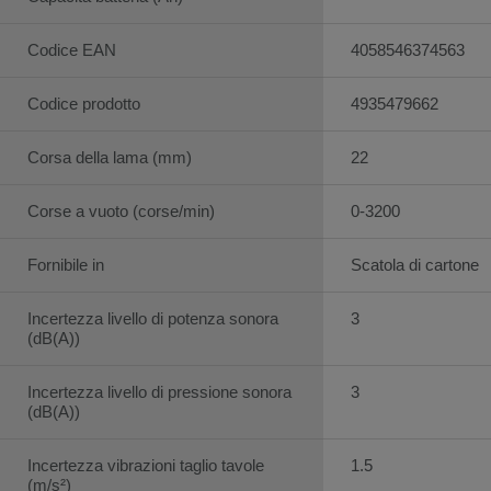
Codice EAN
4058546374563
Codice prodotto
4935479662
Corsa della lama (mm)
22
Corse a vuoto (corse/min)
0-3200
Fornibile in
Scatola di cartone
Incertezza livello di potenza sonora
3
(dB(A))
Incertezza livello di pressione sonora
3
(dB(A))
Incertezza vibrazioni taglio tavole
1.5
(m/s²)