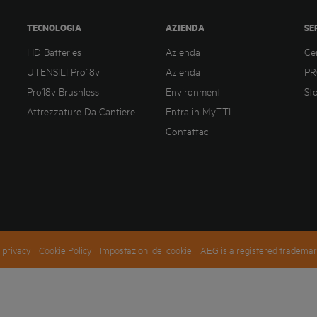
TECNOLOGIA
AZIENDA
SE
HD Batteries
Azienda
Ce
UTENSILI Pro18v
Azienda
PR
Pro18v Brushless
Environment
St
Attrezzature Da Cantiere
Entra in MyTTI
Contattaci
 privacy
Cookie Policy
Impostazioni dei cookie
AEG is a registered trademar