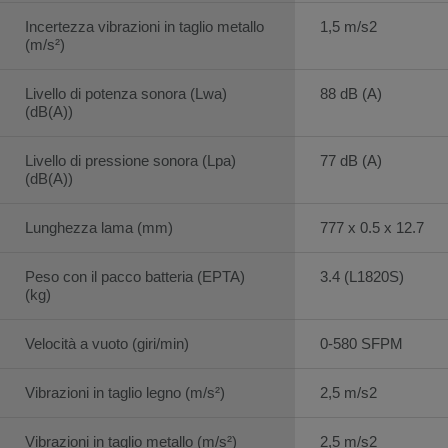
Incertezza vibrazioni in taglio metallo
1,5 m/s2
(m/s²)
Livello di potenza sonora (Lwa)
88 dB (A)
(dB(A))
Livello di pressione sonora (Lpa)
77 dB (A)
(dB(A))
Lunghezza lama (mm)
777 x 0.5 x 12.7
Peso con il pacco batteria (EPTA)
3.4 (L1820S)
(kg)
Velocità a vuoto (giri/min)
0-580 SFPM
Vibrazioni in taglio legno (m/s²)
2,5 m/s2
Vibrazioni in taglio metallo (m/s²)
2,5 m/s2