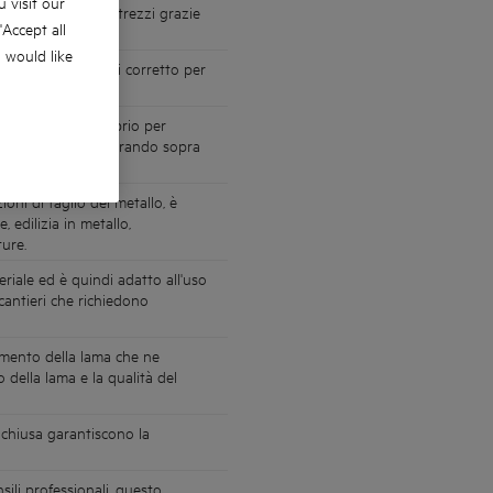
 visit our
za l'ausilio di attrezzi grazie
 'Accept all
i facile accesso.
u would like
e il numero di giri corretto per
ontrollo e l'equilibrio per
pazi ristretti o lavorando sopra
oni di taglio del metallo, è
, edilizia in metallo,
ture.
eriale ed è quindi adatto all'uso
 cantieri che richiedono
amento della lama che ne
 della lama e la qualità del
a chiusa garantiscono la
ili professionali, questo