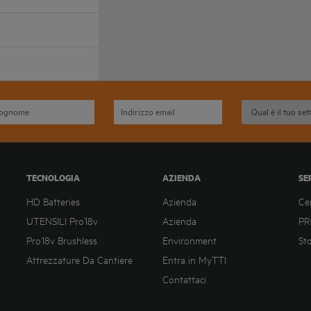
TECNOLOGIA
AZIENDA
SE
HD Batteries
Azienda
Ce
UTENSILI Pro18v
Azienda
PR
Pro18v Brushless
Environment
St
Attrezzature Da Cantiere
Entra in MyTTI
Contattaci