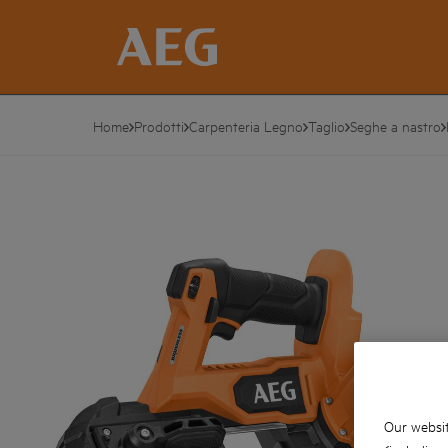
Home
Prodotti
Carpenteria Legno
Taglio
Seghe a nastro
Our websit