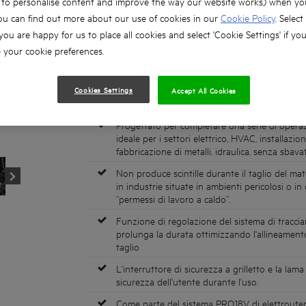
, to personalise content and improve the way our website works) when you
La lama può essere sostituita rapidamente e sen
ou can find out more about our use of cookies in our
Cookie Policy
. Select
al carter di protezione e alla leva di tensione d
 you are happy for us to place all cookies and select 'Cookie Settings' if yo
Quadrante regolabile a 6 velocità per impostar
your cookie preferences.
le diverse applicazioni di taglio dei materiali
L'arresto del materiale incorporato migliora il c
completare tagli puliti e controllati anche in s
Cookies Settings
Accept All Cookies
la testa.
Progettato per completare una serie di operazi
ideale per i settori elettrico, HVAC, installazione
fabbricazione di metalli, idraulica, senza sbava
Non produce scintille durante il taglio del mat
in industrie situate in ambienti pericolosi o in
“permessi di lavoro a caldo”.
Funzione di regolazione del sistema di tracci
prolunga la durata ottimizzando l'allineamento
taglio
L'interruttore di sicurezza a grilletto e la lam
sicurezza dell'utente durante l'uso.
Come parte del sistema PRO18V di elettroutens