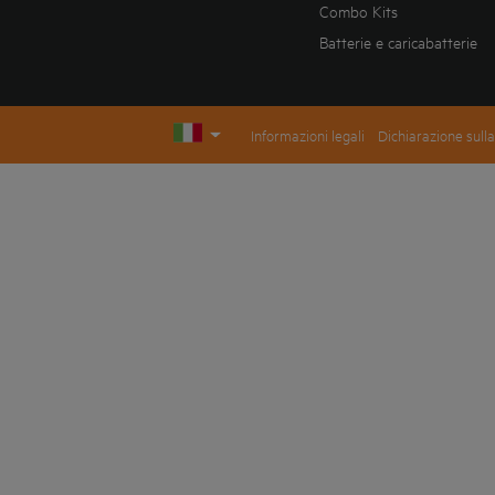
Combo Kits
Batterie e caricabatterie
Informazioni legali
Dichiarazione sulla