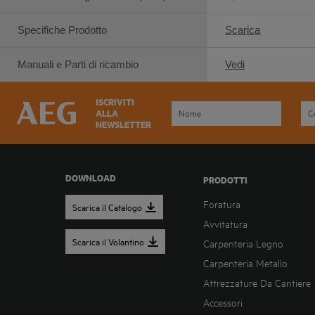
Specifiche Prodotto
Scarica
Manuali e Parti di ricambio
Vedi
ISCRIVITI
ALLA
NEWSLETTER
DOWNLOAD
PRODOTTI
Foratura
Scarica il Catalogo
Avvitatura
Scarica il Volantino
Carpenteria Legno
Carpenteria Metallo
Attrezzature Da Cantiere
Accessori