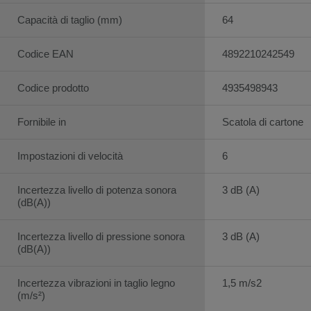
Capacità di taglio (mm)
64
Codice EAN
4892210242549
Codice prodotto
4935498943
Fornibile in
Scatola di cartone
Impostazioni di velocità
6
Incertezza livello di potenza sonora
3 dB (A)
(dB(A))
Incertezza livello di pressione sonora
3 dB (A)
(dB(A))
Incertezza vibrazioni in taglio legno
1,5 m/s2
(m/s²)