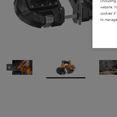
(including
website. Y
cookies' if
to manage 